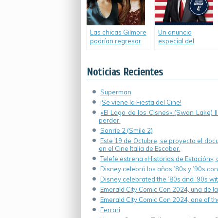
Las chicas Gilmore
Un anuncio
podrían regresar
especial del
en 2016 de la
presidente Frank
mano de Netflix.
Underwood.
Noticias Recientes
Superman
¡Se viene la Fiesta del Cine!
«El Lago de los Cisnes» (Swan Lake) 
perder.
Sonríe 2 (Smile 2)
Este 19 de Octubre, se proyecta el do
en el Cine Italia de Escobar.
Telefe estrena «Historias de Estación»,
Disney celebró los años ’80s y ’90s co
Disney celebrated the ’80s and ’90s wi
Emerald City Comic Con 2024, una de la
Emerald City Comic Con 2024, one of th
Ferrari