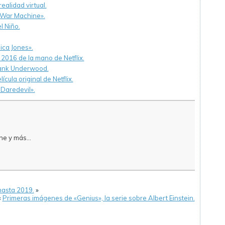
realidad virtual.
 «War Machine».
l Niño.
ica Jones».
2016 de la mano de Netflix.
rank Underwood.
cula original de Netflix.
 Daredevil».
e y más...
hasta 2019.
»
«
Primeras imágenes de «Genius», la serie sobre Albert Einstein.