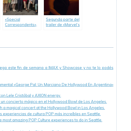
«Special
Segunda parte del
Correspondents»,
trailer de «Marvel’s
la nueva película
Daredevil».
original de Netflix.
llega este fin de semana a IMAX y Showcase y no te lo podés
cumental «George Pal: Un Marciano De Hollywood En Argentina»
 con Lele Cristóbal y AXION energy.
n un concierto mágico en el Hollywood Bowl de Los Angeles.
th a magical concert at the Hollywood Bowl in Los Angeles.
s experiencias de cultura POP más increíbles en Seattle.
e most amazing POP Culture experiences to do in Seattle.