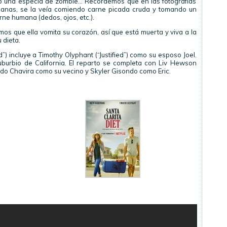
 o una especia de zombie… Recordemos que en las fotografías
manas, se la veía comiendo carne picada cruda y tomando un
rne humana (dedos, ojos, etc.).
s que ella vomita su corazón, así que está muerta y viva a la
 dieta.
d”) incluye a Timothy Olyphant (“Justified”) como su esposo Joel.
uburbio de California. El reparto se completa con Liv Hewson
rdo Chavira como su vecino y Skyler Gisondo como Eric.