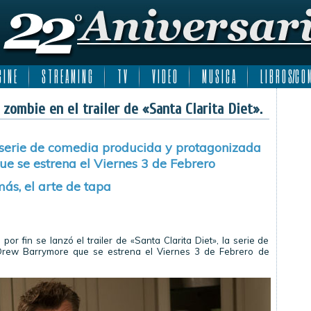
 I N E
S T R E A M I N G
T V
V I D E O
M U S I C A
L I B R O S/C O M
zombie en el trailer de «Santa Clarita Diet».
a serie de comedia producida y protagonizada
e se estrena el Viernes 3 de Febrero
ás, el arte de tapa
or fin se lanzó el trailer de «Santa Clarita Diet», la serie de
Drew Barrymore que se estrena el Viernes 3 de Febrero de