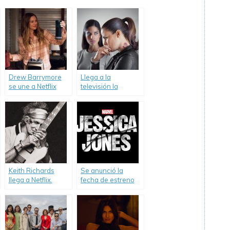
Drew Barrymore
Llega a la
se une a Netflix
televisión la
como protagonista
primera serie de
de una nueva serie.
realidad virtual.
Keith Richards
Se anunció la
llega a Netflix.
fecha de estreno
de «Jessica Jones».