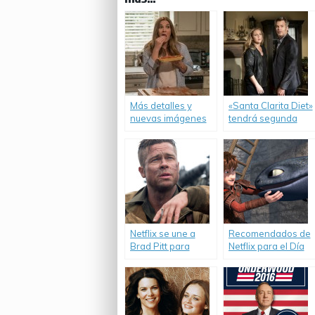
Más detalles y
«Santa Clarita Diet»
nuevas imágenes
tendrá segunda
de «Santa Clarita
temporada.
Diet».
Netflix se une a
Recomendados de
Brad Pitt para
Netflix para el Día
producir «War
del Niño.
Machine».