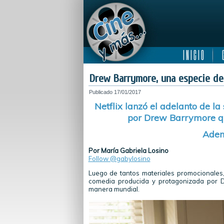
I N I C I O
C
Drew Barrymore, una especie de 
Publicado
17/01/2017
Netflix lanzó el adelanto de l
por Drew Barrymore qu
Adem
Por María Gabriela Losino
Follow @gabylosino
Luego de tantos materiales promocionales, p
comedia producida y protagonizada por 
manera mundial.