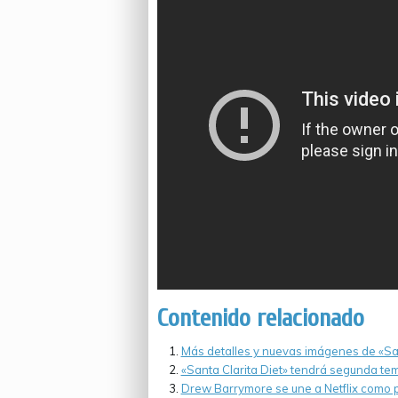
Contenido relacionado
Más detalles y nuevas imágenes de «San
«Santa Clarita Diet» tendrá segunda te
Drew Barrymore se une a Netflix como p