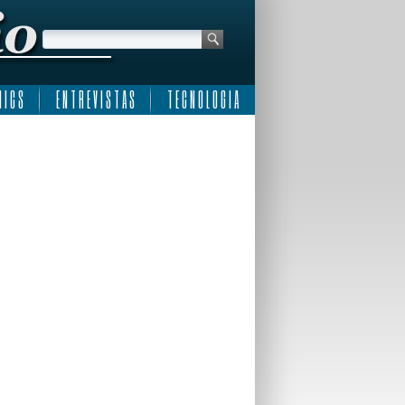
 I C S
E N T R E V I S T A S
T E C N O L O G I A