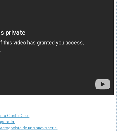
ta Clarita Diet».
mporada.
rotagonista de una nueva serie.