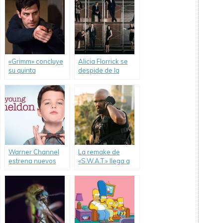
«Grimm» concluye
Alicia Florrick se
su quinta
despide de la
temporada.
televisión.
Warner Channel
La remake de
estrena nuevos
«S.W.A.T.» llega a
episodios de
canal FOX.
«Young Sheldon».