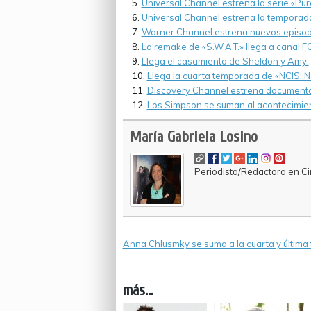
Universal Channel estrena la serie «Pur
Universal Channel estrena la temporada 
Warner Channel estrena nuevos episod
La remake de «S.W.A.T.» llega a canal F
Llega el casamiento de Sheldon y Amy.
Llega la cuarta temporada de «NCIS: 
Discovery Channel estrena documental
Los Simpson se suman al acontecimient
María Gabriela Losino
Periodista/Redactora en Cin
Anna Chlusmky se suma a la cuarta y última 
más...