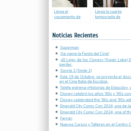
Llega el
Llega la cuarta
casamiento de
temporada de
Sheldon y Amy.
«NCIS: New
Orleans».
Noticias Recientes
Superman
¡Se viene la Fiesta del Cine!
«El Lago de los Cisnes» (Swan Lake) 
perder.
Sonríe 2 (Smile 2)
Este 19 de Octubre, se proyecta el do
en el Cine Italia de Escobar.
Telefe estrena «Historias de Estación»,
Disney celebró los años ’80s y ’90s co
Disney celebrated the ’80s and ’90s wi
Emerald City Comic Con 2024, una de la
Emerald City Comic Con 2024, one of th
Ferrari
Nuevos Cursos y Talleres en el Centro Cu