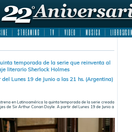
 I N E
S T R E A M I N G
T V
V I D E O
M U S I C A
L I B R O S/C O M
uinta temporada de la serie que reinventa al
je literario Sherlock Holmes
r del Lunes 19 de Junio a las 21 hs. (Argentina)
trena en Latinoamérica la quinta temporada de la serie creada
es de Sir Arthur Conan Doyle. A partir del Lunes 19 de Junio a