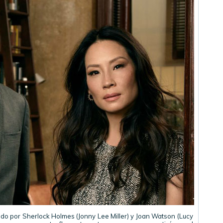
do por Sherlock Holmes (Jonny Lee Miller) y Joan Watson (Lucy