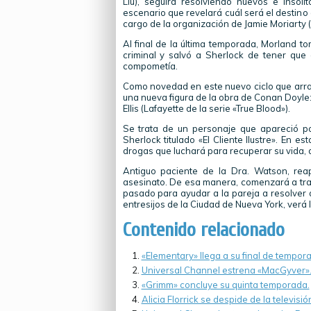
Liu), seguirá resolviendo nuevos e insól
escenario que revelará cuál será el destino
cargo de la organización de Jamie Moriarty 
Al final de la última temporada, Morland tom
criminal y salvó a Sherlock de tener que 
compometía.
Como novedad en este nuevo ciclo que arranc
una nueva figura de la obra de Conan Doyle: 
Ellis (Lafayette de la serie «True Blood»).
Se trata de un personaje que apareció p
Sherlock titulado «El Cliente Ilustre». En 
drogas que luchará para recuperar su vida, 
Antiguo paciente de la Dra. Watson, rea
asesinato. De esa manera, comenzará a traba
pasado para ayudar a la pareja a resolver
entresijos de la Ciudad de Nueva York, verá 
Contenido relacionado
«Elementary» llega a su final de tempor
Universal Channel estrena «MacGyver»
«Grimm» concluye su quinta temporada.
Alicia Florrick se despide de la televisió