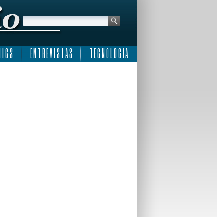
 I C S
E N T R E V I S T A S
T E C N O L O G I A