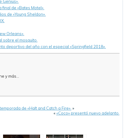
e Genius».
final de «Bates Motel».
ios de «Young Sheldon».
OX.
New Orleans».
 sobre el mosquito.
o deportivo del año con el especial «Springfield 2018».
e y más...
temporada de «Halt and Catch a Fire».
»
«
«Coco» presentó nuevo adelanto.