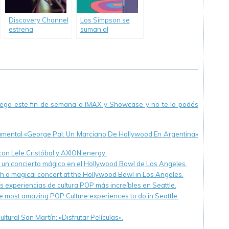
Discovery Channel
Los Simpson se
estrena
suman al
documental sobre
acontecimiento
el mosquito.
deportivo del año
con el especial
«Springfield 2018».
llega este fin de semana a IMAX y Showcase y no te lo podés
cumental «George Pal: Un Marciano De Hollywood En Argentina»
 con Lele Cristóbal y AXION energy.
n un concierto mágico en el Hollywood Bowl de Los Angeles.
th a magical concert at the Hollywood Bowl in Los Angeles.
s experiencias de cultura POP más increíbles en Seattle.
e most amazing POP Culture experiences to do in Seattle.
ltural San Martín: «Disfrutar Películas».