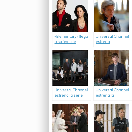
«Elementary» llega
Universal Channel
a su final de
estrena
temporada.
«MacGyver».
Universal Channel
Universal Channel
estrena la serie
estrena la
«Pure Genius».
temporada final de
«Bates Motel».