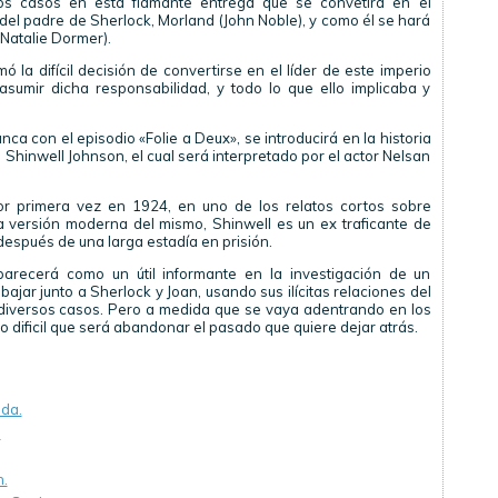
itos casos en esta flamante entrega que se convetirá en el
 del padre de Sherlock, Morland (John Noble), y como él se hará
(Natalie Dormer).
ó la difícil decisión de convertirse en el líder de este imperio
asumir dicha responsabilidad, y todo lo que ello implicaba y
a con el episodio «Folie a Deux», se introducirá en la historia
Shinwell Johnson, el cual será interpretado por el actor Nelsan
or primera vez en 1924, en uno de los relatos cortos sobre
esta versión moderna del mismo, Shinwell es un ex traficante de
después de una larga estadía en prisión.
parecerá como un útil informante en la investigación de un
jar junto a Sherlock y Joan, usando sus ilícitas relaciones del
 diversos casos. Pero a medida que se vaya adentrando en los
lo dificil que será abandonar el pasado que quiere dejar atrás.
ada.
.
n.