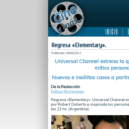
I N I C I O
C
Regresa «Elementary».
Publicado
18/06/2017
Universal Channel estrena la q
mítico persona
Nuevos e insólitos casos a parti
De la Redacción
Follow @cineymas
Regresa «Elementary». Universal Channel es
por Robert Doherty e inspirada los personaj
las 21 hs. (Argentina).