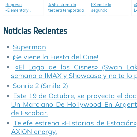
Regresa
A&E estrena la
FX emite la
«
«Elementary».
tercera temporada
segunda
L
de «60 Días
temporada de «El
s
Preso».
Exorcista».
t
Noticias Recientes
Superman
¡Se viene la Fiesta del Cine!
«El Lago de los Cisnes» (Swan Lake
semana a IMAX y Showcase y no te lo 
Sonríe 2 (Smile 2)
Este 19 de Octubre, se proyecta el do
Un Marciano De Hollywood En Argentin
de Escobar.
Telefe estrena «Historias de Estación»
AXION energy.