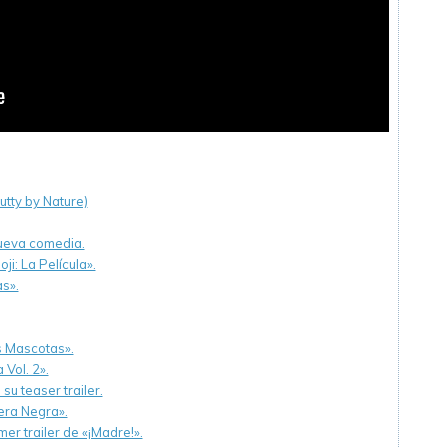
utty by Nature)
nueva comedia.
ji: La Película».
s».
s Mascotas».
 Vol. 2».
u teaser trailer.
tera Negra».
er trailer de «¡Madre!».