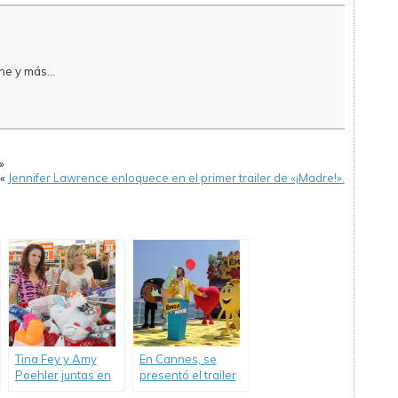
e y más...
»
«
Jennifer Lawrence enloquece en el primer trailer de «¡Madre!».
Tina Fey y Amy
En Cannes, se
Poehler juntas en
presentó el trailer
una nueva
de «Emoji: La