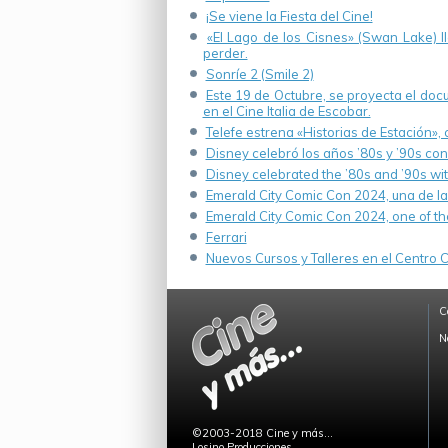
¡Se viene la Fiesta del Cine!
«El Lago de los Cisnes» (Swan Lake) 
perder.
Sonríe 2 (Smile 2)
Este 19 de Octubre, se proyecta el do
en el Cine Italia de Escobar.
Telefe estrena «Historias de Estación»,
Disney celebró los años ’80s y ’90s co
Disney celebrated the ’80s and ’90s wi
Emerald City Comic Con 2024, una de la
Emerald City Comic Con 2024, one of th
Ferrari
Nuevos Cursos y Talleres en el Centro Cu
C
N
©2003-2018 Cine y más...
Losino Producciones