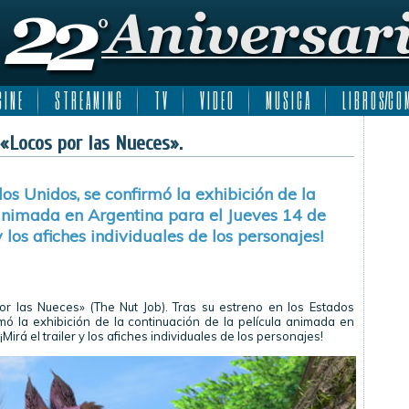
 I N E
S T R E A M I N G
T V
V I D E O
M U S I C A
L I B R O S/C O M
«Locos por las Nueces».
dos Unidos, se confirmó la exhibición de la
 animada en Argentina para el Jueves 14 de
y los afiches individuales de los personajes!
r las Nueces» (The Nut Job). Tras su estreno en los Estados
ó la exhibición de la continuación de la película animada en
irá el trailer y los afiches individuales de los personajes!