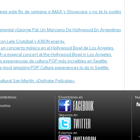
llega este fin de semana a IMAX y Showcase y no te lo podés
cumental «George Pal: Un Marciano De Hollywood En Argentina»
 con Lele Cristóbal y AXION energy.
n un concierto mágico en el Hollywood Bowl de Los Angeles.
th a magical concert at the Hollywood Bowl in Los Angeles.
s experiencias de cultura POP más increíbles en Seattle.
e most amazing POP Culture experiences to do in Seattle.
ltural San Martín: «Disfrutar Películas».
ontáctenos
Encontranos en
Nue
osotros
Seguinos en
Estamos en