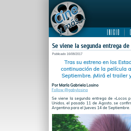
I N I C I O
C
Se viene la segunda entrega de 
Publicado
16/08/2017
Tras su estreno en los Esta
continuación de la película
Septiembre. ¡Mirá el trailer 
Por María Gabriela Losino
Follow @gabylosino
Se viene la segunda entrega de «Locos po
Unidos, el pasado 11 de Agosto, se confirm
Argentina para el Jueves 14 de Septiembre. ¡M