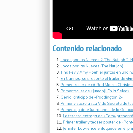
Contenido relacionado
Locos por las Nueces 2 (The Nut Job 2: N
Locos por las Nueces (The Nut Job)
Tina Fey y Amy Poehler juntas en una 
En Cannes, se presentó el trailer de «Emo
Primer trailer de «A Bad Mom’s Christma
Primer trailer de «Jumanji: En la Selva».
Genial anticipo de «Paddington 2».
Primer vistazo a «La Vida Secreta de tu
Primer clip de «Guardianes de la Galaxia
La tercera entrega de «Cars» presentó s
Primer trailer y teaser poster de «Pan
Jennifer Lawrence enloquece en el prim