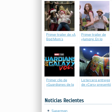
Nature)
Primer trailer de «A
Primer trailer de
Bad Mom’s
«Jumanji: En la
Christmas».
Selva».
Primer clip de
La tercera entrega
«Guardianes de la
de «Cars» presentó
Galaxia Vol. 2».
su teaser trailer.
Noticias Recientes
Superman