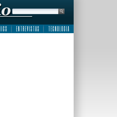
 I C S
E N T R E V I S T A S
T E C N O L O G I A