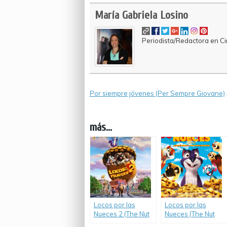
María Gabriela Losino
Periodista/Redactora en Cin
Por siempre jóvenes (Per Sempre Giovane)
más...
Locos por las
Locos por las
Nueces 2 (The Nut
Nueces (The Nut
Job 2: Nutty by
Job)