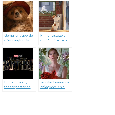
comedia.
Película».
Genial anticipo de
Primer vistazo a
«Paddington 2».
«La Vida Secreta
de tus Mascotas».
Primer trailer y
Jennifer Lawrence
teaser poster de
enloquece en el
«Pantera Negra».
primer trailer de
«¡Madre!».