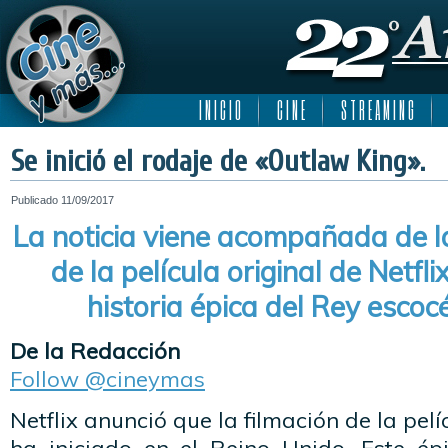
I N I C I O
C I N E
S T R E A M I N G
Se inició el rodaje de «Outlaw King».
Publicado
11/09/2017
La noticia viene acompañada de 
de la película original de Netfli
historia épica del Rey escoc
De la Redacción
Follow @cineymas
Netflix anunció que la filmación de la pel