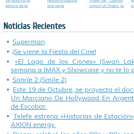
Se anunció el
Netflix producirá
Trailer de “Cuando
¡
elenco de la
una serie
conocí al Chapo: la
e
segunda
documental sobre
historia de Kate del
«
temporada de
un club de fútbol
Castillo”.
M
«DreamWorks
italiano.
e
Noticias Recientes
Trollhunters».
Superman
¡Se viene la Fiesta del Cine!
«El Lago de los Cisnes» (Swan Lake
semana a IMAX y Showcase y no te lo 
Sonríe 2 (Smile 2)
Este 19 de Octubre, se proyecta el do
Un Marciano De Hollywood En Argentin
de Escobar.
Telefe estrena «Historias de Estación»
AXION energy.