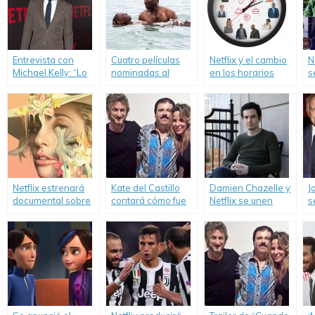
Entrevista con
Cuatro películas
Netflix y el cambio
N
Michael Kelly: “Lo
nominadas al
en los horarios
s
que más me gusta
Oscar podrán
televisivos.
u
de Doug es su
verse en Netflix.
h
lealtad hacia
Frank”.
Netflix estrenará
Kate del Castillo
Damien Chazelle y
J
documental sobre
contará cómo fue
Netflix se unen
s
Lady Gaga.
su encuentro con
para una nueva
F
«El Chapo».
serie.
p