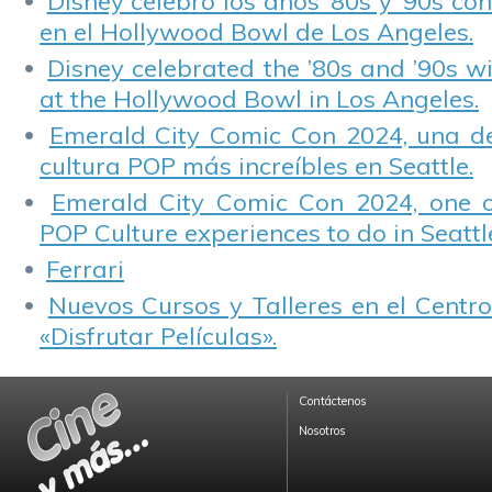
Disney celebró los años ’80s y ’90s co
en el Hollywood Bowl de Los Angeles.
Disney celebrated the ’80s and ’90s w
at the Hollywood Bowl in Los Angeles.
Emerald City Comic Con 2024, una de
cultura POP más increíbles en Seattle.
Emerald City Comic Con 2024, one 
POP Culture experiences to do in Seattl
Ferrari
Nuevos Cursos y Talleres en el Centro
«Disfrutar Películas».
Contáctenos
Nosotros