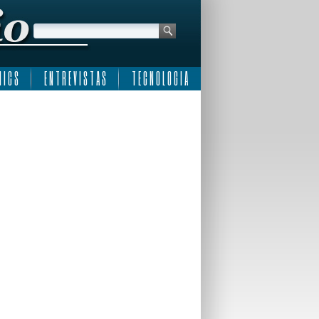
 I C S
E N T R E V I S T A S
T E C N O L O G I A