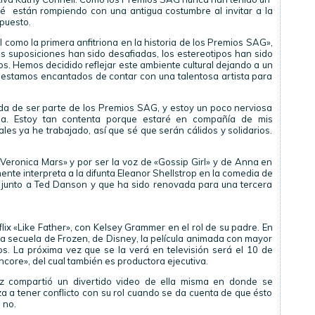
é están rompiendo con una antigua costumbre al invitar a la
 puesto.
 como la primera anfitriona en la historia de los Premios SAG»,
las suposiciones han sido desafiadas, los estereotipos han sido
s. Hemos decidido reflejar este ambiente cultural dejando a un
y estamos encantados de contar con una talentosa artista para
ada de ser parte de los Premios SAG, y estoy un poco nerviosa
oria. Estoy tan contenta porque estaré en compañía de mis
es ya he trabajado, así que sé que serán cálidos y solidarios.
 «Veronica Mars» y por ser la voz de «Gossip Girl» y de Anna en
te interpreta a la difunta Eleanor Shellstrop en la comedia de
 junto a Ted Danson y que ha sido renovada para una tercera
lix «Like Father», con Kelsey Grammer en el rol de su padre. En
la secuela de Frozen, de Disney, la película animada con mayor
s. La próxima vez que se la verá en televisión será el 10 de
core», del cual también es productora ejecutiva.
riz compartió un divertido video de ella misma en donde se
 a tener conflicto con su rol cuando se da cuenta de que ésto
 no.