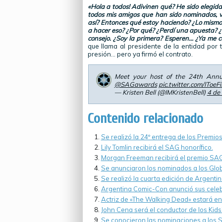
«Hola a todos! Adivinen qué? He sido elegida
todos mis amigos que han sido nominados, vo
así? Entonces qué estoy haciendo? ¿Lo mism
a hacer eso? ¿Por qué? ¿Perdí una apuesta? ¿E
consejo. ¿Soy la primera? Esperen… ¿Ya me 
que llama al presidente de la entidad por
presión… pero ya firmó el contrato.
Meet your host of the 24th Annu
@SAGawards
pic.twitter.com/IToeF
— Kristen Bell (@IMKristenBell)
4 de
Contenido relacionado
Se realizó la 24º entrega de los Premio
Lily Tomlin recibirá el SAG honorífico.
Morgan Freeman recibirá el premio SAG 
Se anunciaron los nominados a los Glo
Se realizó la cuarta edición de Argenti
Argentina Comic-Con anunció sus celeb
Actriz de «The Walking Dead» estará e
John Cena será el conductor de los Kid
Se conocieron las nominaciones a los 