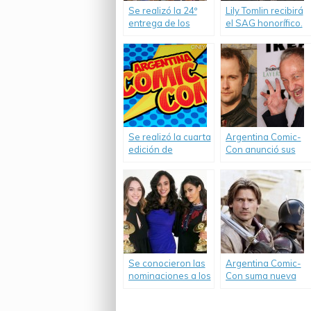
Se realizó la 24º
Lily Tomlin recibirá
entrega de los
el SAG honorífico.
Premios SAG.
Se realizó la cuarta
Argentina Comic-
edición de
Con anunció sus
Argentina Comic-
celebridades
Con.
internacionales.
Se conocieron las
Argentina Comic-
nominaciones a los
Con suma nueva
Saturn Awards.
visita internacional.