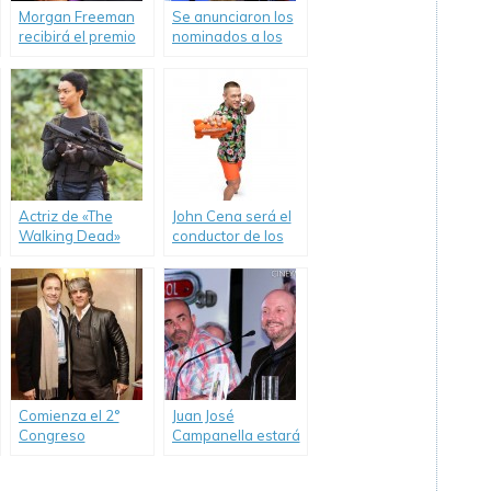
Morgan Freeman
Se anunciaron los
recibirá el premio
nominados a los
SAG a la
Globos de Oro y
trayectoria.
premios SAG.
Actriz de «The
John Cena será el
Walking Dead»
conductor de los
estará en
Kids’ Choice
Argentina Comic-
Awards US 2017.
Con.
Comienza el 2°
Juan José
Congreso
Campanella estará
Audiovisual
presente en
Multisectorial.
Argentina Comic-