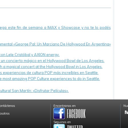
Con.
llega este fin de semana a IMAX y Showcase y no te lo podés
cumental «George Pal: Un Marciano De Hollywood En Argentina»
 con Lele Cristóbal y AXION energy.
n un concierto mágico en el Hollywood Bowl de Los Angeles.
th a magical concert at the Hollywood Bowl in Los Angeles.
s experiencias de cultura POP más increíbles en Seattle.
e most amazing POP Culture experiences to do in Seattle.
ltural San Martín: «Disfrutar Películas».
ontáctenos
Encontranos en
Nue
osotros
Seguinos en