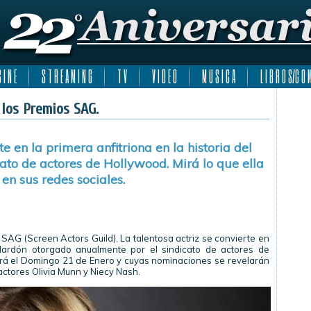
 I N E
S T R E A M I N G
T V
V I D E O
M U S I C A
L I B R O S/C O M
 los Premios SAG.
te en la primera anfitriona en la historia del
ato de actores de Hollywood. Mirá lo que ella
 en sus redes sociales.
 SAG (Screen Actors Guild). La talentosa actriz se convierte en
galardón otorgado anualmente por el sindicato de actores de
ará el Domingo 21 de Enero y cuyas nominaciones se revelarán
actores Olivia Munn y Niecy Nash.