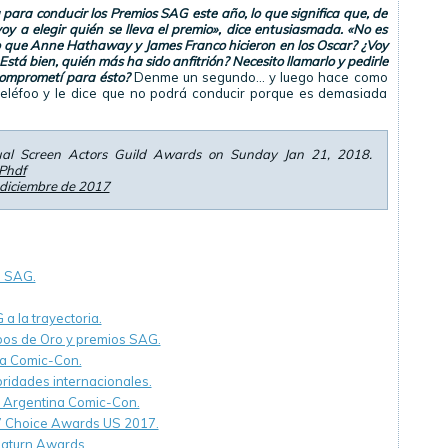
 para conducir los Premios SAG este año, lo que significa que, de
y a elegir quién se lleva el premio», dice entusiasmada. «No es
o que Anne Hathaway y James Franco hicieron en los Oscar? ¿Voy
stá bien, quién más ha sido anfitrión? Necesito llamarlo y pedirle
comprometí para ésto?
Denme un segundo… y luego hace como
 teléfoo y le dice que no podrá conducir porque es demasiada
al Screen Actors Guild Awards on Sunday Jan 21, 2018.
iPhdf
 diciembre de 2017
s SAG.
a la trayectoria.
bos de Oro y premios SAG.
na Comic-Con.
ridades internacionales.
n Argentina Comic-Con.
s’ Choice Awards US 2017.
Saturn Awards.