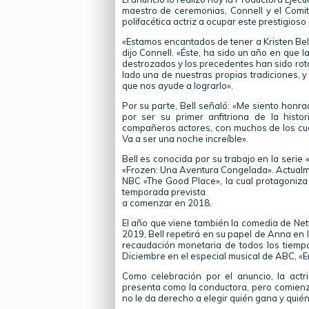
maestro de ceremonias, Connell y el Comit
polifacética actriz a ocupar este prestigioso
«Estamos encantados de tener a Kristen Bell
dijo Connell. «Éste, ha sido un año en que 
destrozados y los precedentes han sido roto
lado una de nuestras propias tradiciones, 
que nos ayude a lograrlo».
Por su parte, Bell señaló: «Me siento honr
por ser su primer anfitriona de la hist
compañeros actores, con muchos de los cual
Va a ser una noche increíble».
Bell es conocida por su trabajo en la serie
«Frozen: Una Aventura Congelada». Actualmen
NBC «The Good Place», la cual protagoniza
temporada prevista
a comenzar en 2018.
El año que viene también la comedia de Netf
2019, Bell repetirá en su papel de Anna en 
recaudación monetaria de todos los tiempo
Diciembre en el especial musical de ABC, «En
Como celebración por el anuncio, la act
presenta como la conductora, pero comienza
no le da derecho a elegir quién gana y quién