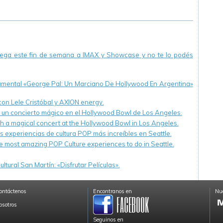
llega este fin de semana a IMAX y Showcase y no te lo podés
cumental «George Pal: Un Marciano De Hollywood En Argentina»
 con Lele Cristóbal y AXION energy.
n un concierto mágico en el Hollywood Bowl de Los Angeles.
th a magical concert at the Hollywood Bowl in Los Angeles.
s experiencias de cultura POP más increíbles en Seattle.
e most amazing POP Culture experiences to do in Seattle.
ltural San Martín: «Disfrutar Películas».
ontáctenos
Encontranos en
Nue
osotros
Seguinos en