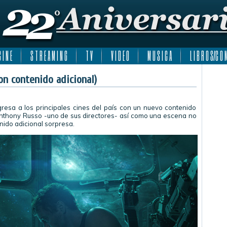
 I N E
S T R E A M I N G
T V
V I D E O
M U S I C A
L I B R O S/C O M
n contenido adicional)
gresa a los principales cines del país con un nuevo contenido
Anthony Russo -uno de sus directores- así como una escena no
enido adicional sorpresa.