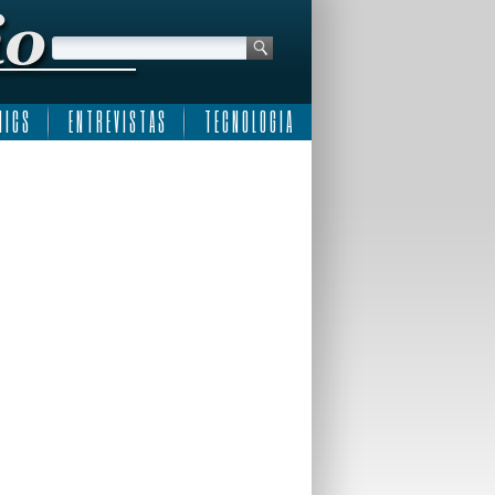
 I C S
E N T R E V I S T A S
T E C N O L O G I A