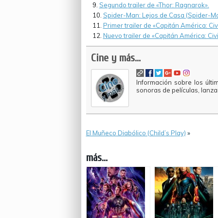
Segundo trailer de «Thor: Ragnarok».
Spider-Man: Lejos de Casa (Spider-M
Primer trailer de «Capitán América: Civ
Nuevo trailer de «Capitán América: Civ
Cine y más...
Información sobre los últi
sonoras de películas, lanz
El Muñeco Diabólico (Child’s Play)
»
más...