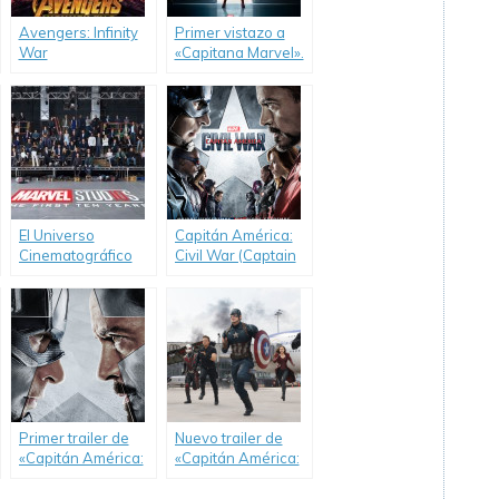
Avengers: Infinity
Primer vistazo a
War
«Capitana Marvel».
El Universo
Capitán América:
Cinematográfico
Civil War (Captain
de Marvel cumplió
America: Civil War)
10 años.
Primer trailer de
Nuevo trailer de
«Capitán América:
«Capitán América:
Civil War».
Civil War»… ¡con
sorpresa!