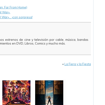
an: Far From Home)
il War».
il War»… ¡con sorpresa!
mos estrenos de cine y televisión por cable, música, bandas
amientos en DVD, Libros, Comics y mucho más.
«
La Fiera y la Fiesta