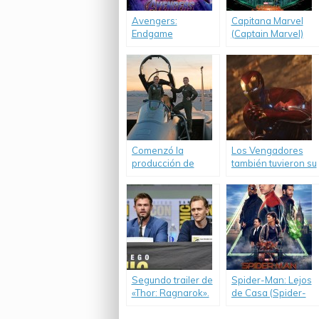
Avengers:
Capitana Marvel
Endgame
(Captain Marvel)
Comenzó la
Los Vengadores
producción de
también tuvieron su
«Captain Marvel».
momento en el
Super Bowl.
Segundo trailer de
Spider-Man: Lejos
«Thor: Ragnarok».
de Casa (Spider-
Man: Far From
Home)