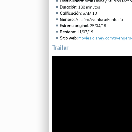
Distribuidora:
Walt Disney Studios Motio
Duración:
188 minutos
Calificación:
SAM 13
Género:
Acción/Aventura/Fantasía
Estreno original:
25/04/19
Resteno:
11/07/19
Sitio web:
movies.disney.com/avenger
Trailer