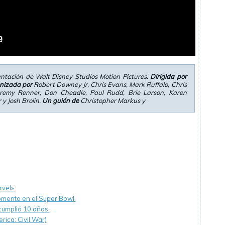
ntación de Walt Disney Studios Motion Pictures.
Dirigida por
nizada por
Robert Downey Jr, Chris Evans, Mark Ruffalo, Chris
eremy Renner, Don Cheadle, Paul Rudd, Brie Larson, Karen
 y Josh Brolin.
Un guión de
Christopher Markus y
vel».
mento en el Super Bowl.
cumplió 10 años.
rica: Civil War)