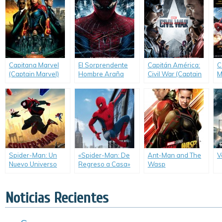
Homecoming)
contenido
adicional)
Capitana Marvel
El Sorprendente
Capitán América:
C
(Captain Marvel)
Hombre Araña
Civil War (Captain
M
(The Amazing
America: Civil War)
C
Spider-Man)
Spider-Man: Un
«Spider-Man: De
Ant-Man and The
V
Nuevo Universo
Regreso a Casa»
Wasp
(Spider-Man: Into
presentó segundo
the Spider-Verse)
trailer.
Noticias Recientes