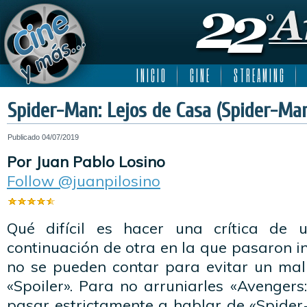
I N I C I O
C I N E
S T R E A M I N G
Spider-Man: Lejos de Casa (Spider-Ma
Publicado
04/07/2019
Por Juan Pablo Losino
Follow @juanpilosino
Qué difícil es hacer una crítica de 
continuación de otra en la que pasaron i
no se pueden contar para evitar un mal 
«Spoiler». Para no arruniarles «Avenge
pasar estrictamente a hablar de «Spider