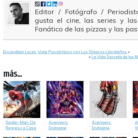
Editor / Fotógrafo / Periodi
gusta el cine, las series y la
Fanático de las pizzas y las pas
Encandilan Luces, Viaje Psicotrópico con Los Síquicos Litoraleños
»
«
La Vida Secreta de tus M
más...
Spider-Man: De
Avengers:
Avengers:
A
Regreso a Casa
Endgame
Endgame
W
(Spider-Man:
(reestreno con