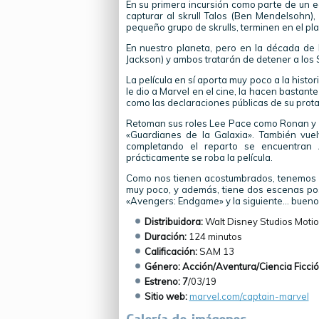
En su primera incursión como parte de un e
capturar al skrull Talos (Ben Mendelsohn)
pequeño grupo de skrulls, terminen en el pl
En nuestro planeta, pero en la década de 
Jackson) y ambos tratarán de detener a los 
La película en sí aporta muy poco a la histo
le dio a Marvel en el cine, la hacen bastant
como las declaraciones públicas de su protag
Retoman sus roles Lee Pace como Ronan y 
«Guardianes de la Galaxia». También vue
completando el reparto se encuentran 
prácticamente se roba la película.
Como nos tienen acostumbrados, tenemos u
muy poco, y además, tiene dos escenas pos
«Avengers: Endgame» y la siguiente… bueno,
Distribuidora:
Walt Disney Studios Motio
Duración:
124 minutos
Calificación:
SAM 13
Género: Acción/Aventura/Ciencia Ficci
Estreno: 7
/03/19
Sitio web:
marvel.com/captain-marvel