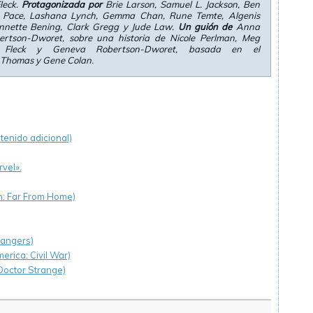
leck.
Protagonizada por
Brie Larson, Samuel L. Jackson, Ben
 Pace, Lashana Lynch, Gemma Chan, Rune Temte, Algenis
nnette Bening, Clark Gregg y Jude Law.
Un guión de
Anna
rtson-Dworet, sobre una historia de Nicole Perlman, Meg
Fleck y Geneva Robertson-Dworet, basada en el
 Thomas y Gene Colan.
enido adicional)
vel».
n: Far From Home)
angers)
erica: Civil War)
Doctor Strange)