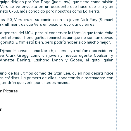
quipo dirigido por Yon-Rogg (Jude Law), que tiene como misión
, Vers se ve envuelta en un accidente que hace que ella y un
aneta C-53, más conocido para nosotros como La Tierra.
los ’90, Vers cruza su camino con un joven Nick Fury (Samuel
Skrull mientras que Vers empieza a recordar quién es.
ria general del MCU, pero al conservar la fórmula que tanto éxito
e entretenida. Tiene guiños feministas aunque no son tan obvios
onista. El film está bien, pero podría haber sido mucho mejor.
Djimon Hounsou como Korath, quienes ya habían aparecido en
lve Clark Gregg como un joven y novato agente Coulson; y
Annette Bening, Lashana Lynch y Goose, el gato, quien
no de los últimos cameo de Stan Lee, quien nos dejara hace
t-créditos. La primera de ellas, conectando directamente con
 tendrán que verla por ustedes mismos.
n Pictures
ón