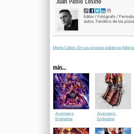
Juan Pablo Losino
Editor / Fotógrafo / Period
autos. Fanático de las pizza
María Callas: En sus propias palabras (Mari
más...
Avengers:
Avengers:
Endgame
Endgame
(reestreno con
contenido