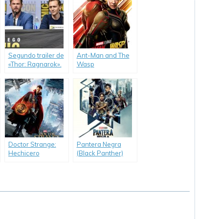
Segundo trailer de
Ant-Man and The
«Thor: Ragnarok».
Wasp
Doctor Strange:
Pantera Negra
Hechicero
(Black Panther)
Supremo (Doctor
Strange)