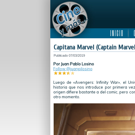
I N I C I O
C
Capitana Marvel (Captain Marvel
Publicado
07/03/2019
Por Juan Pablo Losino
Follow @juanpilosino
Luego de «Avengers: Infinity War», el U
historia que nos introduce por primera ve
origen difiere bastante a del comic, pero 
otro momento.