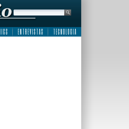
 I C S
E N T R E V I S T A S
T E C N O L O G I A