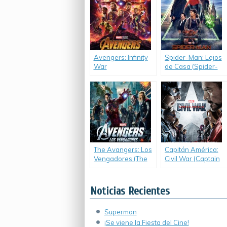
adicional)
Avengers: Infinity
Spider-Man: Lejos
War
de Casa (Spider-
Man: Far From
Home)
The Avangers: Los
Capitán América:
Vengadores (The
Civil War (Captain
Avangers)
America: Civil War)
Noticias Recientes
Superman
¡Se viene la Fiesta del Cine!