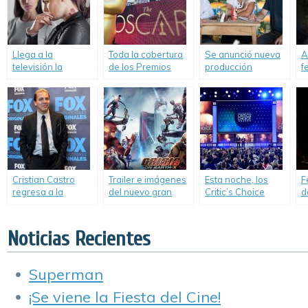
Llega a la
Toda la cobertura
Se anunció nueva
A
televisión la
de los Premios
producción
f
primera serie de
Oscar.
argentina para TNT.
d
realidad virtual.
B
Cristian Castro
Trailer e imágenes
Esta noche, los
F
regresa a la
del nuevo gran
Critic’s Choice
d
actuación.
crossover entre los
Awards.
t
shows de DC.
«
Noticias Recientes
Superman
¡Se viene la Fiesta del Cine!