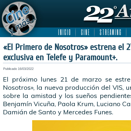
I N I C I O
C I N E
S T R E A M I N G
«El Primero de Nosotros» estrena el 
exclusiva en Telefe y Paramount+.
Publicado
16/03/2022
El próximo lunes 21 de marzo se estre
Nosotros», la nueva producción del VIS, u
sobre la amistad y los sueños pendiente
Benjamín Vicuña, Paola Krum, Luciano Cast
Damián de Santo y Mercedes Funes.