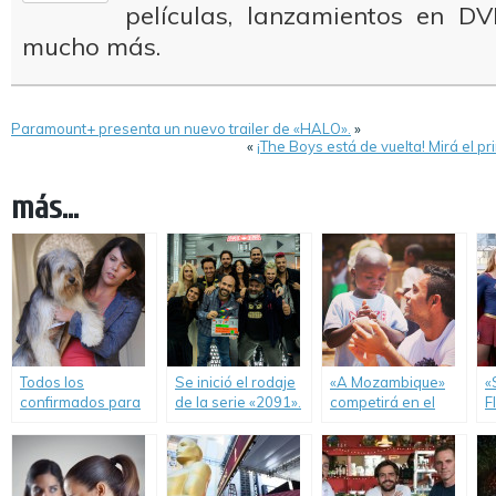
películas, lanzamientos en DV
mucho más.
Paramount+ presenta un nuevo trailer de «HALO».
»
«
¡The Boys está de vuelta! Mirá el p
más...
Todos los
Se inició el rodaje
«A Mozambique»
«
confirmados para
de la serie «2091».
competirá en el
F
el revival de
Festival
n
«Gilmore Girls»…
Internacional de la
¡
¡hasta el Perro Paul
publicidad.
Anka!