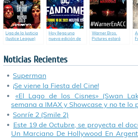
Con.
of Justice)
Liga de la Justicia
Hoy llega una
Warner Bros.
A
(Justice League)
nueva edición de
Pictures estará
F
DC FanDome. ¡Una
presente en la
D
de las
nueva edición de
E
convenciones más
Comic-Con en
(
Noticias Recientes
importantes del
Argentina.
a
año!
T
Superman
¡Se viene la Fiesta del Cine!
«El Lago de los Cisnes» (Swan Lake
semana a IMAX y Showcase y no te lo 
Sonríe 2 (Smile 2)
Este 19 de Octubre, se proyecta el do
Un Marciano De Hollywood En Argentin