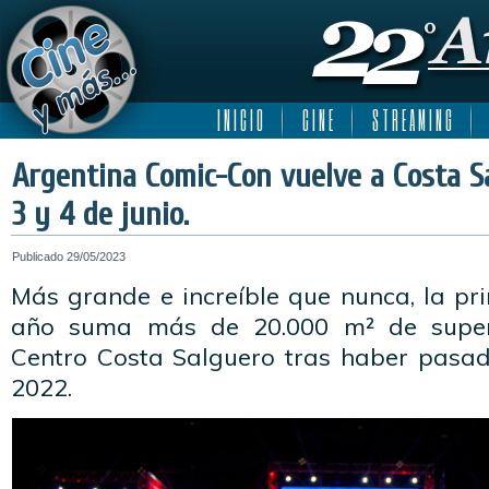
I N I C I O
C I N E
S T R E A M I N G
Argentina Comic-Con vuelve a Costa Sa
3 y 4 de junio.
Publicado
29/05/2023
Más grande e increíble que nunca, la pr
año suma más de 20.000 m² de superf
Centro Costa Salguero tras haber pasad
2022.