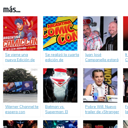
más...
Se viene una
Se realizó la cuarta
Juan José
I
nueva Edición de
edición de
Campanella estará
C
Argentina Comic-
Argentina Comic-
presente en
Con, esta vez en La
Con.
Argentina Comic-
Rural.
Con.
Warner Channel te
Batman vs.
Pobre Will. Nuevo
F
espera con
Superman: El
trailer de «Stranger
l
increíbles
Origen de la
Things 2».
D
sorpresas en
Justicia (Batman v
Argentina Comic-
Superman: Dawn