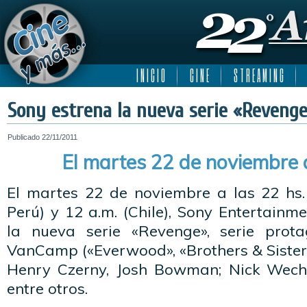
I N I C I O
C I N E
S T R E A M I N G
Sony estrena la nueva serie «Revenge
Publicado
22/11/2011
El martes 22 de noviembre a
El martes 22 de noviembre a las 22 hs. 
Perú) y 12 a.m. (Chile), Sony Entertainme
la nueva serie «Revenge», serie prot
VanCamp («Everwood», «Brothers & Sister
Henry Czerny, Josh Bowman; Nick Wechs
entre otros.