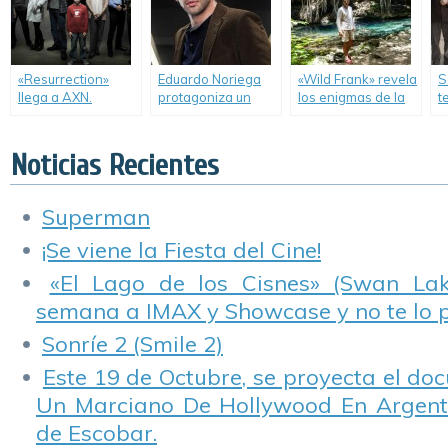
«Resurrection»
Eduardo Noriega
«Wild Frank» revela
S
llega a AXN.
protagoniza un
los enigmas de la
t
policial para la
civilización maya.
d
televisión.
L
Noticias Recientes
Superman
¡Se viene la Fiesta del Cine!
«El Lago de los Cisnes» (Swan Lake
semana a IMAX y Showcase y no te lo 
Sonríe 2 (Smile 2)
Este 19 de Octubre, se proyecta el do
Un Marciano De Hollywood En Argentin
de Escobar.