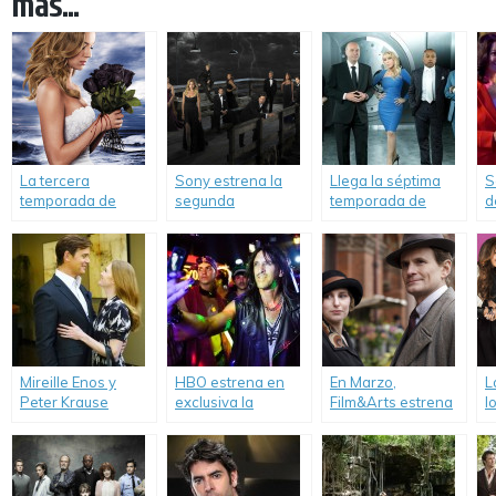
más...
La tercera
Sony estrena la
Llega la séptima
S
temporada de
segunda
temporada de
d
«Revenge» llega a
temporada de
«Shark Tank».
«
Sony
«Revenge».
Entertainment
Television.
Mireille Enos y
HBO estrena en
En Marzo,
L
Peter Krause
exclusiva la
Film&Arts estrena
l
protagonizan «La
miniserie «Destino
la cuarta
o
Trampa».
Río de Janeiro».
temporada de
«
«Downton Abbey».