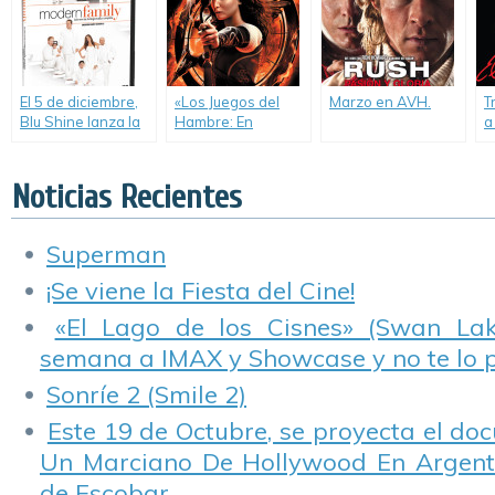
«Preamar» en DVD.
la primera de «Sr.
D
Ávila».
El 5 de diciembre,
«Los Juegos del
Marzo en AVH.
T
Blu Shine lanza la
Hambre: En
a
tercera temporada
Llamas», el gran
r
de la exitosa
lanzamiento con el
D
comedia «Modern
que Transeuropa
«
Noticias Recientes
Family» y la primera
cierra el mes de
«
del multipremiado
Marzo.
drama
Superman
«Homeland».
¡Se viene la Fiesta del Cine!
«El Lago de los Cisnes» (Swan Lake
semana a IMAX y Showcase y no te lo 
Sonríe 2 (Smile 2)
Este 19 de Octubre, se proyecta el do
Un Marciano De Hollywood En Argentin
de Escobar.