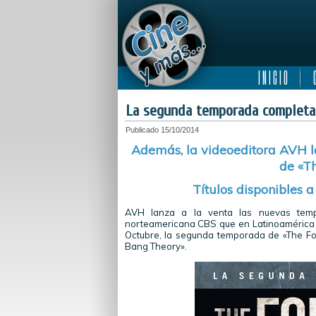
I N I C I O
C
La segunda temporada completa 
Publicado
15/10/2014
Además, la videoeditora AVH la
de «T
Títulos disponibles a
AVH lanza a la venta las nuevas tem
norteamericana CBS que en Latinoamérica c
Octubre, la segunda temporada de «The Foll
Bang Theory».