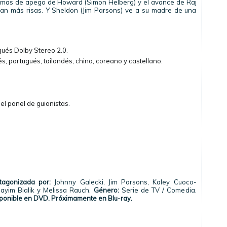
emas de apego de Howard (Simon Helberg) y el avance de Raj
nan más risas. Y Sheldon (Jim Parsons) ve a su madre de una
gués Dolby Stereo 2.0.
s, portugués, tailandés, chino, coreano y castellano.
el panel de guionistas.
tagonizada por:
Johnny Galecki, Jim Parsons, Kaley Cuoco-
ayim Bialik y Melissa Rauch.
Género:
Serie de TV / Comedia.
ponible en DVD. Próximamente en Blu-ray.