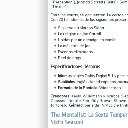
(“Perception”), Jacinda Barrett (“Suits”), S
(“Dexter”).
Entre los extras, se encuentran 14 cortos co
Con 2013, además de las siguientes presen
Siguiendo a Marcos Siega
La religión de Joe Carroll
Unidos por un enemigo en común
La máscara de Joe.
Escenas eliminadas.
Reel de gags.
Especificaciones Técnicas
Idiomas:
inglés Dolby Digital 5.1 y portu
Subtítulos:
inglés closed captions, portug
Formato de la Pantalla:
Widescreen.
Creadores:
Kevin Williamson y Marcos Sie
Goossen, Natalie Zea, Billy Brown, Shawn A
Tortorella.
Género:
Serie de TV/Acción/Thrill
The Mentalist: La Sexta Tempor
Sixth Season)