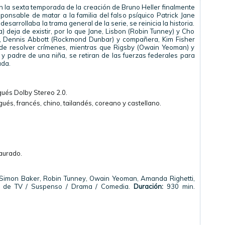
n la sexta temporada de la creación de Bruno Heller finalmente
ponsable de matar a la familia del falso psíquico Patrick Jane
esarrollaba la trama general de la serie, se reinicia la historia.
a) deja de existir, por lo que Jane, Lisbon (Robin Tunney) y Cho
e, Dennis Abbott (Rockmond Dunbar) y compañera, Kim Fisher
o de resolver crímenes, mientras que Rigsby (Owain Yeoman) y
y padre de una niña, se retiran de las fuerzas federales para
ada.
gués Dolby Stereo 2.0.
ués, francés, chino, tailandés, coreano y castellano.
taurado.
Simon Baker, Robin Tunney, Owain Yeoman, Amanda Righetti,
 de TV / Suspenso / Drama / Comedia.
Duración:
930 min.