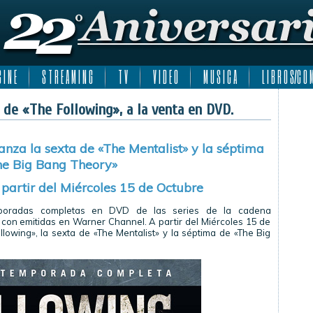
 I N E
S T R E A M I N G
T V
V I D E O
M U S I C A
L I B R O S/C O M
de «The Following», a la venta en DVD.
nza la sexta de «The Mentalist» y la séptima
he Big Bang Theory»
 partir del Miércoles 15 de Octubre
poradas completas en DVD de las series de la cadena
on emitidas en Warner Channel. A partir del Miércoles 15 de
owing», la sexta de «The Mentalist» y la séptima de «The Big