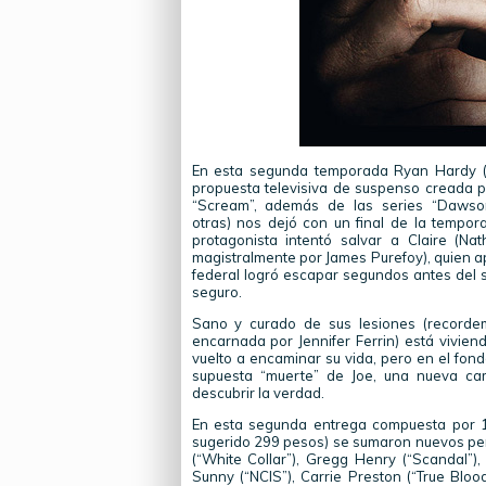
En esta segunda temporada Ryan Hardy (K
propuesta televisiva de suspenso creada p
“Scream”, además de las series “Dawson
otras) nos dejó con un final de la tempo
protagonista intentó salvar a Claire (Na
magistralmente por James Purefoy), quien ap
federal logró escapar segundos antes del s
seguro.
Sano y curado de sus lesiones (recordem
encarnada por Jennifer Ferrin) está vivien
vuelto a encaminar su vida, pero en el fond
supuesta “muerte” de Joe, una nueva ca
descubrir la verdad.
En esta segunda entrega compuesta por 1
sugerido 299 pesos) se sumaron nuevos per
(“White Collar”), Gregg Henry (“Scandal”),
Sunny (“NCIS”), Carrie Preston (“True Blo