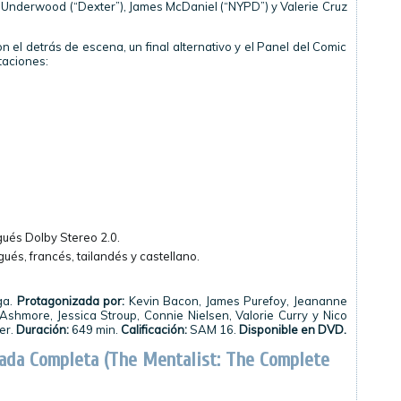
am Underwood (“Dexter”), James McDaniel (“NYPD”) y Valerie Cruz
n el detrás de escena, un final alternativo y el Panel del Comic
taciones:
gués Dolby Stereo 2.0.
ués, francés, tailandés y castellano.
ga.
Protagonizada por:
Kevin Bacon, James Purefoy, Jeananne
shmore, Jessica Stroup, Connie Nielsen, Valorie Curry y Nico
er.
Duración:
649 min.
Calificación:
SAM 16.
Disponible en DVD.
ada Completa (The Mentalist: The Complete