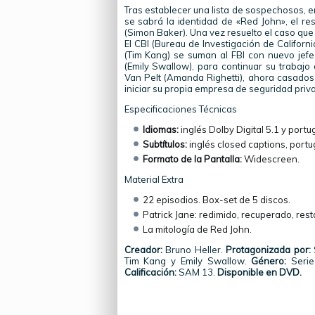
Tras establecer una lista de sospechosos, e
se sabrá la identidad de «Red John», el res
(Simon Baker). Una vez resuelto el caso que d
El CBI (Bureau de Investigación de Californi
(Tim Kang) se suman al FBI con nuevo jef
(Emily Swallow), para continuar su trabaj
Van Pelt (Amanda Righetti), ahora casados 
iniciar su propia empresa de seguridad priv
Especificaciones Técnicas
Idiomas:
inglés Dolby Digital 5.1 y portu
Subtítulos:
inglés closed captions, portug
Formato de la Pantalla:
Widescreen.
Material Extra
22 episodios. Box-set de 5 discos.
Patrick Jane: redimido, recuperado, res
La mitología de Red John.
Creador:
Bruno Heller.
Protagonizada por:
Tim Kang y Emily Swallow.
Género:
Serie
Calificación:
SAM 13.
Disponible en DVD.