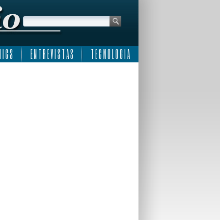
 I C S
E N T R E V I S T A S
T E C N O L O G I A