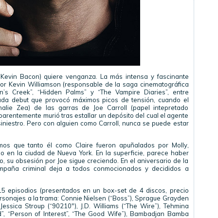
evin Bacon) quiere venganza. La más intensa y fascinante
or Kevin Williamson (responsable de la saga cinematográfica
’s Creek”, “Hidden Palms” y “The Vampire Diaries”, entre
rada debut que provocó máximos picos de tensión, cuando el
thalie Zea) de las garras de Joe Carroll (papel intepretado
arentemente murió tras estallar un depósito del cual el agente
iniestro. Pero con alguien como Carroll, nunca se puede estar
os que tanto él como Claire fueron apuñalados por Molly,
do en la ciudad de Nueva York. En la superficie, parece haber
o, su obsesión por Joe sigue creciendo. En el aniversario de la
mpaña criminal deja a todos conmocionados y decididos a
5 episodios (presentados en un box-set de 4 discos, precio
sonajes a la trama: Connie Nielsen (“Boss”), Sprague Grayden
 Jessica Stroup (“90210″), J.D. Williams (“The Wire”), Tehmina
od”, “Person of Interest”, “The Good Wife”), Bambadjan Bamba