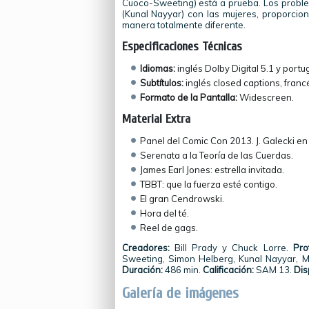
Cuoco-Sweeting) está a prueba. Los probl
(Kunal Nayyar) con las mujeres, proporcio
manera totalmente diferente.
Especificaciones Técnicas
Idiomas:
inglés Dolby Digital 5.1 y portu
Subtítulos:
inglés closed captions, francé
Formato de la Pantalla:
Widescreen.
Material Extra
Panel del Comic Con 2013. J. Galecki en 
Serenata a la Teoría de las Cuerdas.
James Earl Jones: estrella invitada.
TBBT: que la fuerza esté contigo.
El gran Cendrowski.
Hora del té.
Reel de gags.
Creadores:
Bill Prady y Chuck Lorre.
Pro
Sweeting, Simon Helberg, Kunal Nayyar, M
Duración:
486 min.
Calificación:
SAM 13.
Dis
Galería de imágenes