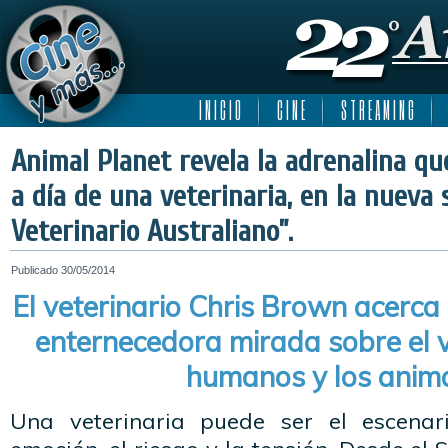
I N I C I O
C I N E
S T R E A M I N G
Animal Planet revela la adrenalina que
a día de una veterinaria, en la nueva 
Veterinario Australiano”.
Publicado
30/05/2014
El veterinario Chris Brown acerca
enternecedora mirada sobre el v
humanos y los anim
Una veterinaria puede ser el escenar