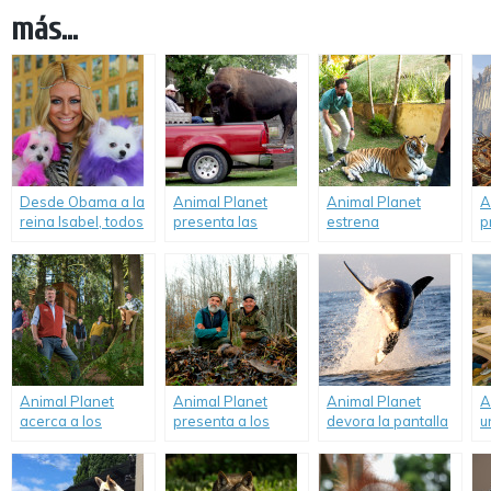
más...
Desde Obama a la
Animal Planet
Animal Planet
A
reina Isabel, todos
presenta las
estrena
p
consienten a sus
historias más
«Veterinario
C
mascotas por
increíbles de
Extremo», su nueva
Animal Planet.
personas que
serie original
tienen verdaderas
filmada en
«Mascotas
Latinoamérica.
Exóticas».
Animal Planet
Animal Planet
Animal Planet
A
acerca a los
presenta a los
devora la pantalla
u
espectadores a lo
«Beaver Brothers»,
con la «Semana del
p
más alto de la
los excéntricos
Tiburón».
d
naturaleza en la
hermanos que
c