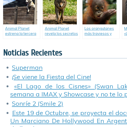
nueva serie
buscan atrapar a
i
«Mansiones en
molestos animales.
e
Árboles».
Animal Planet
Animal Planet
Los orangutanes
M
estrena la tercera
revela los secretos
más traviesos y
«
temporada de
ocultos del Oriente
conmovedores
s
«Mascotas
Medio.
llegan a Animal
M
Revoltosas».
Planet.
P
Noticias Recientes
B
Superman
¡Se viene la Fiesta del Cine!
«El Lago de los Cisnes» (Swan Lake
semana a IMAX y Showcase y no te lo 
Sonríe 2 (Smile 2)
Este 19 de Octubre, se proyecta el do
Un Marciano De Hollywood En Argentin