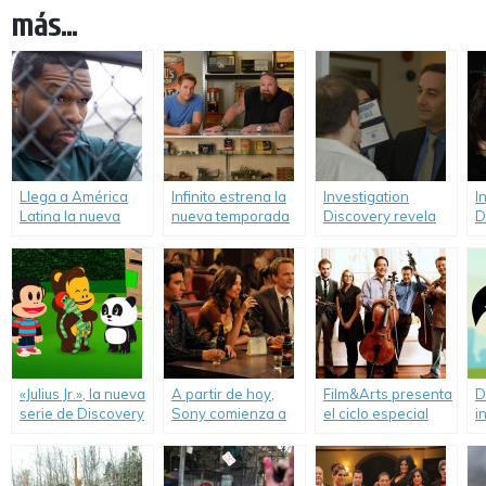
más...
Llega a América
Infinito estrena la
Investigation
I
Latina la nueva
nueva temporada
Discovery revela
D
serie “Power”,
de «Cazadores de
las más
n
protagonizada por
Subastas».
escandalosas
b
Curtis «50 Cent»
historias de
h
Jackson.
engaño y estafa en
s
la nueva serie
v
«Impostores».
a
«Julius Jr.», la nueva
A partir de hoy,
Film&Arts presenta
D
serie de Discovery
Sony comienza a
el ciclo especial
i
Kids.
emitir las primeras
«Chelomanía!».
d
siete temporadas
m
de la serie “How I
c