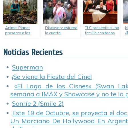
Met Your Mother”.
e
n
M
Animal Planet
Discovery estrena
TLC presenta a una
N
presenta a los
la cuarta
familia con todos
«
«Beaver Brothers»,
temporada de
los condimentos.
T
los excéntricos
«Dynamo: Magia
hermanos que
Imposible».
Noticias Recientes
buscan atrapar a
molestos animales.
Superman
¡Se viene la Fiesta del Cine!
«El Lago de los Cisnes» (Swan Lake
semana a IMAX y Showcase y no te lo 
Sonríe 2 (Smile 2)
Este 19 de Octubre, se proyecta el do
Un Marciano De Hollywood En Argentin