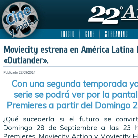
I N I C I O
C I N E
S T R E A M I N G
Moviecity estrena en América Latina 
«Outlander».
Publicado
27/09/2014
Con una segunda temporada ya 
serie se podrá ver por la pantal
Premieres a partir del Domingo 
¿Qué sucedería si el futuro se convir
Domingo 28 de Septiembre a las 23 hs
Premieres, Moviecity Action y Moviecity