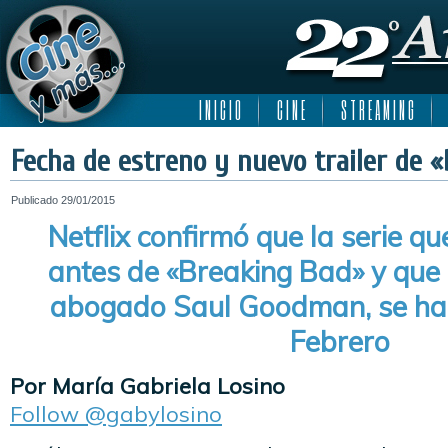
I N I C I O
C I N E
S T R E A M I N G
Fecha de estreno y nuevo trailer de «B
Publicado
29/01/2015
Netflix confirmó que la serie qu
antes de «Breaking Bad» y que 
abogado Saul Goodman, se habi
Febrero
Por María Gabriela Losino
Follow @gabylosino