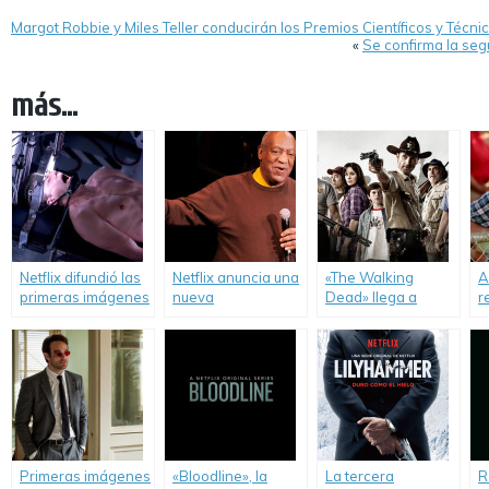
Margot Robbie y Miles Teller conducirán los Premios Científicos y Técnic
«
Se confirma la se
más...
Netflix difundió las
Netflix anuncia una
«The Walking
A
primeras imágenes
nueva
Dead» llega a
r
de la segunda
programación de
Netflix América
p
temporada de
comedia stand-up.
Latina.
e
«Hemlock Grove».
N
Primeras imágenes
«Bloodline», la
La tercera
R