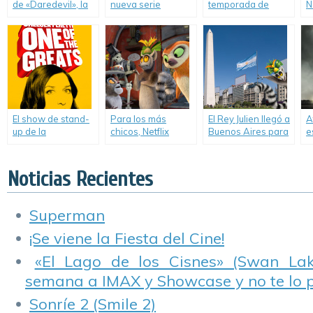
de «Daredevil», la
nueva serie
temporada de
N
primera serie
original de Netflix.
«Lilyhammer» llega
H
original de Marvel
el 21 de Noviembre
en Netflix.
a Netflix.
El show de stand-
Para los más
El Rey Julien llegó a
A
up de la
chicos, Netflix
Buenos Aires para
e
comediante
estrena la nueva
promocionar su
t
Chelsea Peretti
serie spin-off de
nueva serie «Viva
d
podrá verse en
«Madagascar».
el Rey Julien».
C
Noticias Recientes
Netflix.
Superman
¡Se viene la Fiesta del Cine!
«El Lago de los Cisnes» (Swan Lake
semana a IMAX y Showcase y no te lo 
Sonríe 2 (Smile 2)