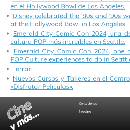
en el Hollywood Bowl de Los Angeles.
Disney celebrated the ’80s and ’90s w
at the Hollywood Bowl in Los Angeles.
Emerald City Comic Con 2024, una de
cultura POP más increíbles en Seattle.
Emerald City Comic Con 2024, one 
POP Culture experiences to do in Seattl
Ferrari
Nuevos Cursos y Talleres en el Centro
«Disfrutar Películas».
Contáctenos
Nosotros