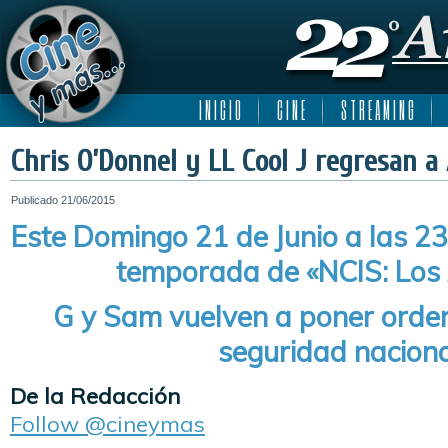
I N I C I O
C I N E
S T R E A M I N G
Chris O’Donnel y LL Cool J regresan a 
Publicado
21/06/2015
Este Domingo 21 de Junio a las 23 
temporada de «NCIS: Los
G y Sam vuelven a poner orden
seguridad naciona
De la Redacción
Follow @cineymas