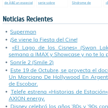
de A&E un especial
serie sobre
Síndrome de
«
sobre el polémico
jóvenes con
Down» regresa a
C
Donald Trump.
Síndrome de
A&E.
L
Down.
Noticias Recientes
Superman
¡Se viene la Fiesta del Cine!
«El Lago de los Cisnes» (Swan Lake
semana a IMAX y Showcase y no te lo 
Sonríe 2 (Smile 2)
Este 19 de Octubre, se proyecta el do
Un Marciano De Hollywood En Argentin
de Escobar.
Telefe estrena «Historias de Estación»
AXION energy.
Disney celebró los años ’80s y ’90s co