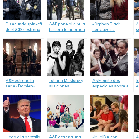
El segundo spin-off
A&E pone al aire la
«Orphan Black»
A
de «NCIS» estrena
tercera temporada
concluye su
s
en A&E.
de «NCIS: New
segunda
t
Orleans».
temporada en A&E.
d
N
A&E estrena la
Tatiana Maslany y
A&E emite dos
J
serie «Damien».
sus clones
especiales sobre el
e
regresan a A&E
jucio a O.J.
d
con la segunda
Simpson.
d
temporada de
«Orphan Black».
Llega a la pantalla
A&E estrena una
«Mi VIDA con
A