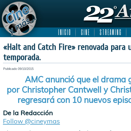
I N I C I O
C I N E
S T R E A M I N G
«Halt and Catch Fire» renovada para 
temporada.
Publicado
09/10/2015
AMC anunció que el drama 
por Christopher Cantwell y Chris
regresará con 10 nuevos epis
De la Redacción
Follow @cineymas