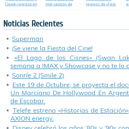
Dead» regresa en
mid-season de
regreso de «Fear
e
Agosto.
«Fear the Walking
the Walking Dead».
r
Dead».
«
D
Noticias Recientes
Superman
¡Se viene la Fiesta del Cine!
«El Lago de los Cisnes» (Swan Lake
semana a IMAX y Showcase y no te lo 
Sonríe 2 (Smile 2)
Este 19 de Octubre, se proyecta el do
Un Marciano De Hollywood En Argentin
de Escobar.
Telefe estrena «Historias de Estación»
AXION energy.
Disney celebró los años ’80s y ’90s co