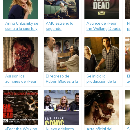
Anna Chlusmky se
AMC estrena la
Avance de «Fear
N
suma a la cuarta y
segunda
the Walking Dead».
p
última temporada
temporada de
«
de «Halt and Catch
«Halt And Catch
D
a Fire».
Fire».
Así son los
El regreso de
Se inicia la
E
zombies de «Fear
Rubén Blades a la
producción de la
z
the Walking Dead».
televisión.
segunda
d
temporada de
«Fear the Walking
Dead».
«Fear the Walking
Nuevo adelanto
Arte oficial del
S