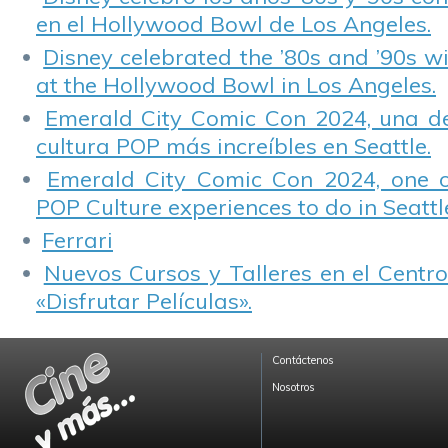
en el Hollywood Bowl de Los Angeles.
Disney celebrated the ’80s and ’90s w
at the Hollywood Bowl in Los Angeles.
Emerald City Comic Con 2024, una de
cultura POP más increíbles en Seattle.
Emerald City Comic Con 2024, one 
POP Culture experiences to do in Seattl
Ferrari
Nuevos Cursos y Talleres en el Centro
«Disfrutar Películas».
Contáctenos
Nosotros