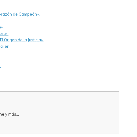
Corazón de Campeón».
».
era».
 Origen de la Justicia».
ailer.
.
e y más...