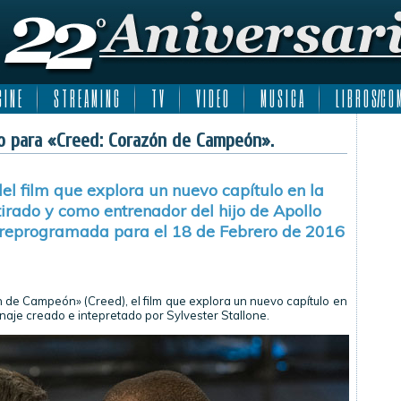
 I N E
S T R E A M I N G
T V
V I D E O
M U S I C A
L I B R O S/C O M
no para «Creed: Corazón de Campeón».
el film que explora un nuevo capítulo en la
tirado y como entrenador del hijo de Apollo
e reprogramada para el 18 de Febrero de 2016
n de Campeón» (Creed), el film que explora un nuevo capítulo en
onaje creado e intepretado por Sylvester Stallone.