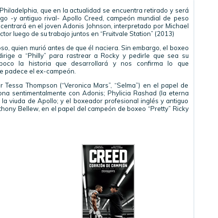
iladelphia, que en la actualidad se encuentra retirado y será
migo -y antiguo rival- Apollo Creed, campeón mundial de peso
e centrará en el joven Adonis Johnson, interpretado por Michael
ctor luego de su trabajo juntos en “Fruitvale Station” (2013)
o, quien murió antes de que él naciera. Sin embargo, el boxeo
irige a “Philly” para rastrear a Rocky y pedirle que sea su
 poco la historia que desarrollará y nos confirma lo que
e padece el ex-campeón.
or Tessa Thompson (“Veronica Mars”, “Selma”) en el papel de
iona sentimentalmente con Adonis; Phylicia Rashad (la eterna
a viuda de Apollo; y el boxeador profesional inglés y antiguo
ony Bellew, en el papel del campeón de boxeo “Pretty” Ricky