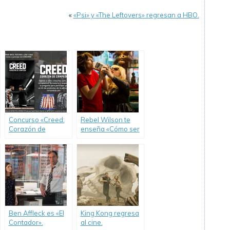
«
«Psi» y «The Leftovers» regresan a HBO.
Concurso «Creed:
Rebel Wilson te
Corazón de
enseña «Cómo ser
Campeón».
Soltera».
Ben Affleck es «El
King Kong regresa
Contador».
al cine.