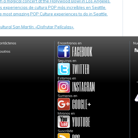
th a magical concert at the Hollywood Bowl in Los Angeles.
s experiencias de cultura POP más increíbles en Seattle.
e most amazing POP Culture experiences to do in Seattle.
ltural San Martín: «Disfrutar Películas».
ontáctenos
Encontranos en
Nue
osotros
Seguinos en
Estamos en
Sumanos en
Miranos en
Suscribite