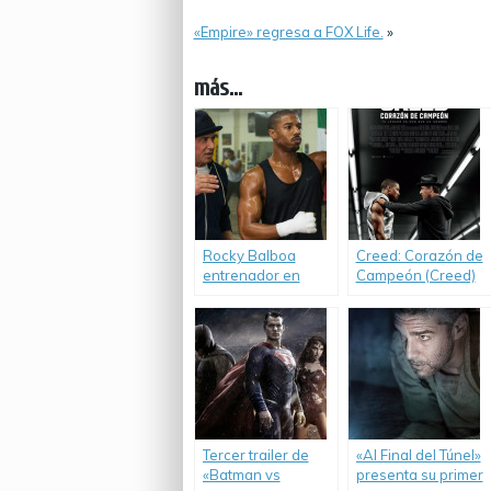
«Empire» regresa a FOX Life.
»
más...
Rocky Balboa
Creed: Corazón de
entrenador en
Campeón (Creed)
«Creed: Corazón
de Campeón».
Tercer trailer de
«Al Final del Túnel»
«Batman vs
presenta su primer