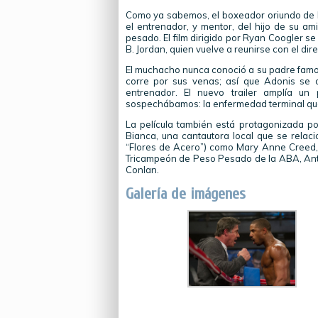
Como ya sabemos, el boxeador oriundo de Ph
el entrenador, y mentor, del hijo de su a
pesado. El film dirigido por Ryan Coogler s
B. Jordan, quien vuelve a reunirse con el dire
El muchacho nunca conoció a su padre famos
corre por sus venas; así que Adonis se d
entrenador. El nuevo trailer amplía un
sospechábamos: la enfermedad terminal qu
La película también está protagonizada p
Bianca, una cantautora local que se relac
“Flores de Acero”) como Mary Anne Creed, l
Tricampeón de Peso Pesado de la ABA, Anth
Conlan.
Galería de imágenes