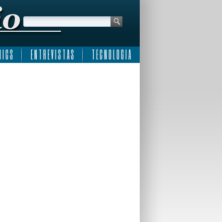
 I C S
E N T R E V I S T A S
T E C N O L O G I A