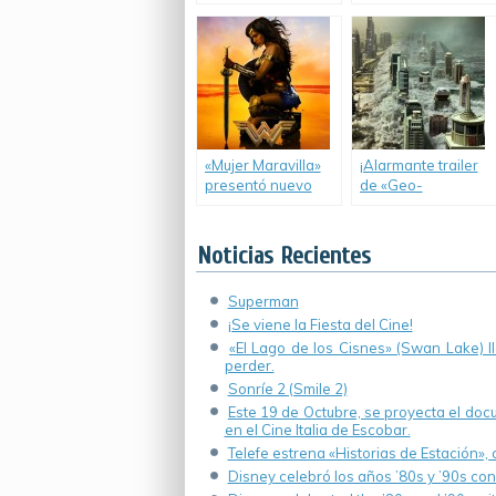
Superman: El
trailer.
Origen de la
Justicia».
«Mujer Maravilla»
¡Alarmante trailer
presentó nuevo
de «Geo-
trailer.
Tormenta»!
Noticias Recientes
Superman
¡Se viene la Fiesta del Cine!
«El Lago de los Cisnes» (Swan Lake) 
perder.
Sonríe 2 (Smile 2)
Este 19 de Octubre, se proyecta el do
en el Cine Italia de Escobar.
Telefe estrena «Historias de Estación»,
Disney celebró los años ’80s y ’90s co