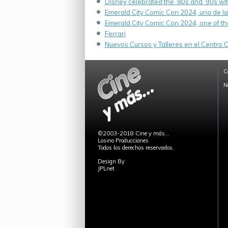
Disney celebrated the ’80s and ’90s wi
Emerald City Comic Con 2024, una de la
Emerald City Comic Con 2024, one of th
Ferrari
Nuevos Cursos y Talleres en el Centro Cu
C
N
©2003-2018 Cine y más...
Losino Producciones
Todos los derechos reservados.
Design By
JPLnet