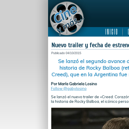
I N I C I O
C
Nuevo trailer y fecha de estre
Publicado
04/10/2015
Se lanzó el segundo avance d
historia de Rocky Balboa (re
Creed), que en la Argentina fu
Por María Gabriela Losino
Follow @gabylosino
Se lanzó el nuevo trailer de «Creed: Corazó
la historia de Rocky Balboa, el icónico pers