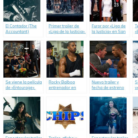
El Contador (The
Primer trailer de
Furor por «Liga de
T
Accountant)
«Liga de la Justicia».
la Justicia» en San
«
Diego Comic-Con.
S
O
J
Se viene la película
Rocky Balboa
Nuevo trailer y
S
de «Entourage».
entrenador en
fecha de estreno
v
«Creed: Corazón
para «Creed:
L
de Campeón».
Corazón de
Campeón».