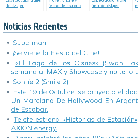
Espectacular trailer
Trailer, afiche y
Espectacular trailer
«
de «Mujer
fecha de estreno
final de «Mujer
n
Maravilla».
de «Chips».
Maravilla».
C
Noticias Recientes
Superman
¡Se viene la Fiesta del Cine!
«El Lago de los Cisnes» (Swan Lake
semana a IMAX y Showcase y no te lo 
Sonríe 2 (Smile 2)
Este 19 de Octubre, se proyecta el do
Un Marciano De Hollywood En Argentin
de Escobar.
Telefe estrena «Historias de Estación»
AXION energy.