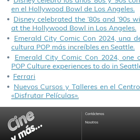
Disney celebró los años ’80s y ’90s co
en el Hollywood Bowl de Los Angeles.
Disney celebrated the ’80s and ’90s w
at the Hollywood Bowl in Los Angeles.
Emerald City Comic Con 2024, una de
cultura POP más increíbles en Seattle.
Emerald City Comic Con 2024, one 
POP Culture experiences to do in Seattl
Ferrari
Nuevos Cursos y Talleres en el Centro
«Disfrutar Películas».
Contáctenos
Nosotros