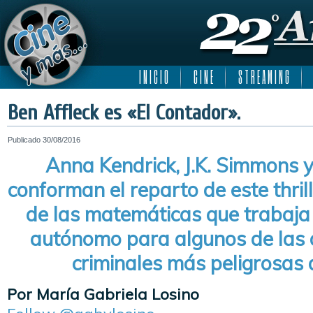
I N I C I O
C I N E
S T R E A M I N G
Ben Affleck es «El Contador».
Publicado
30/08/2016
Anna Kendrick, J.K. Simmons y
conforman el reparto de este thril
de las matemáticas que trabaj
autónomo para algunos de las 
criminales más peligrosas
Por María Gabriela Losino