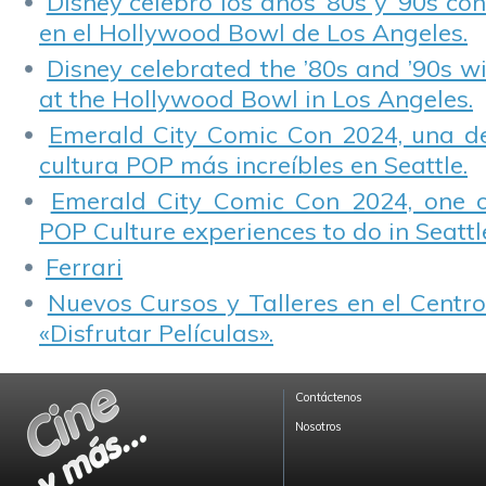
Disney celebró los años ’80s y ’90s co
en el Hollywood Bowl de Los Angeles.
Disney celebrated the ’80s and ’90s w
at the Hollywood Bowl in Los Angeles.
Emerald City Comic Con 2024, una de
cultura POP más increíbles en Seattle.
Emerald City Comic Con 2024, one 
POP Culture experiences to do in Seattl
Ferrari
Nuevos Cursos y Talleres en el Centro
«Disfrutar Películas».
Contáctenos
Nosotros