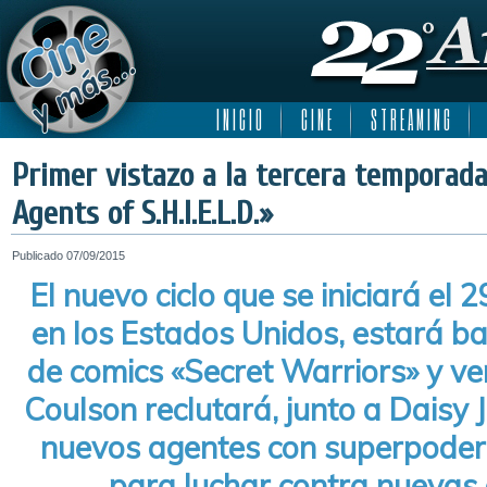
I N I C I O
C I N E
S T R E A M I N G
Primer vistazo a la tercera temporada
Agents of S.H.I.E.L.D.»
Publicado
07/09/2015
El nuevo ciclo que se iniciará el
en los Estados Unidos, estará ba
de comics «Secret Warriors» y v
Coulson reclutará, junto a Daisy 
nuevos agentes con superpoder
para luchar contra nueva