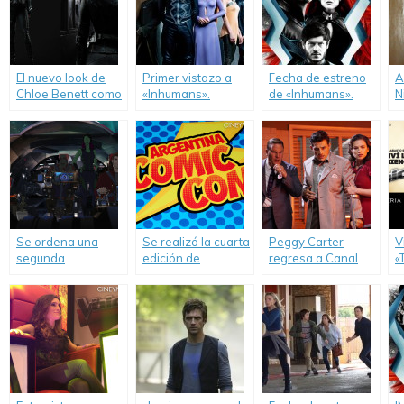
El nuevo look de
Primer vistazo a
Fecha de estreno
A
Chloe Benett como
«Inhumans».
de «Inhumans».
N
Daisy
p
Johnson/Quake.
«
W
Se ordena una
Se realizó la cuarta
Peggy Carter
V
segunda
edición de
regresa a Canal
«
temporada de la
Argentina Comic-
Sony.
serie animada
Con.
«Guardianes de la
Galaxia» de Marvel.