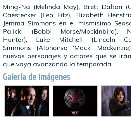
Ming-Na (Melinda May), Brett Dalton (
Caestecker (Leo Fitz), Elizabeth Henst
Jemma Simmons en el mismísimo Season
Palicki (Bobbi Morse/Mockinbird),
Hunter), Luke Mitchell (Lincoln 
Simmons (Alphonso ‘Mack’ Mackenzie)
nuevos personajes y actores que se ir
que vaya avanzando la temporada.
Galería de imágenes