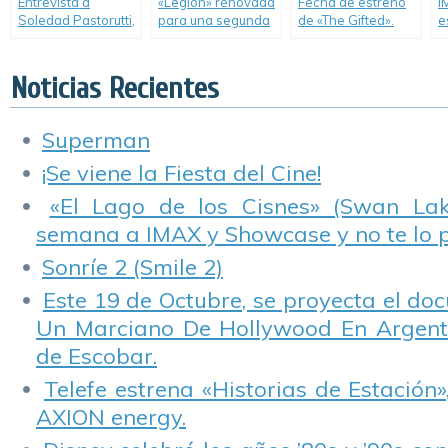
Entrevista a
«Legion» renovada
Fecha de estreno
I
Soledad Pastorutti,
para una segunda
de «The Gifted».
e
jurado de la
temporada.
d
«Experiencia The
A
Voice».
Noticias Recientes
Superman
¡Se viene la Fiesta del Cine!
«El Lago de los Cisnes» (Swan Lake
semana a IMAX y Showcase y no te lo 
Sonríe 2 (Smile 2)
Este 19 de Octubre, se proyecta el do
Un Marciano De Hollywood En Argentin
de Escobar.
Telefe estrena «Historias de Estación»
AXION energy.