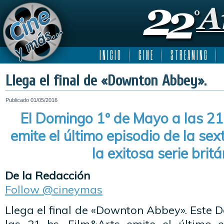
I N I C I O
C I N E
S T R E A M I N G
Llega el final de «Downton Abbey».
Publicado
01/05/2016
El Domingo 1º de Mayo a las 21 
emite el último episodio de la s
la exitosa serie britá
De la Redacción
Follow @cineymas
Llega el final de «Downton Abbey». Este