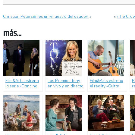
Christian Petersen es un «maestro del asado».
»
«
«The Crown
más...
Film&Arts estrena
Los Premios Tony,
Film&Arts estrena
B
la serie «Dancing
en vivo y en directo
el reality «Guitar
r
on the Edge».
por Film & Arts.
Star».
P
d