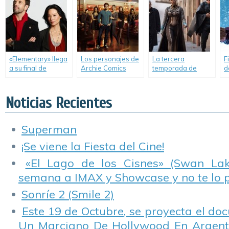
«Supergirl» y «The
T
Flash».
«Elementary» llega
Los personajes de
La tercera
F
a su final de
Archie Comics
temporada de
d
temporada.
cobran vida en
«Gotham» regresa
«Riverdale».
a Warner Channel.
Noticias Recientes
Superman
¡Se viene la Fiesta del Cine!
«El Lago de los Cisnes» (Swan Lake
semana a IMAX y Showcase y no te lo 
Sonríe 2 (Smile 2)
Este 19 de Octubre, se proyecta el do
Un Marciano De Hollywood En Argentin