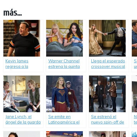
más...
Kevin James
Warner Channel
Llega el esperado
S
regresa a la
estrena la quinta
crossover musical
u
televisión.
temporada de «2
entre «Supergirl» y
t
Broke Girls».
«The Flash».
B
Jane Lynch, el
Se emite en
Se estrenó el
N
ángel de la guarda
Latinoamérica el
nuevo spin-off de
t
que hará de tu vida
esperado
«Criminal Minds».
«
un infierno.
crossover entre
L