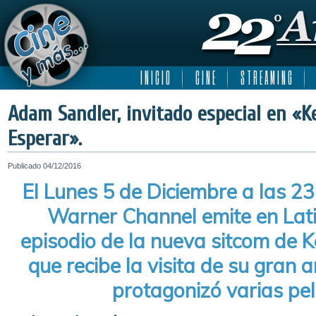
I N I C I O
C I N E
S T R E A M I N G
Adam Sandler, invitado especial en «
Esperar».
Publicado
04/12/2016
El Lunes 5 de Diciembre a las 23 
Warner Channel emite en Lat
episodio de la nueva sitcom de K
que recibe la visita de su gran 
protagonizó varias pel