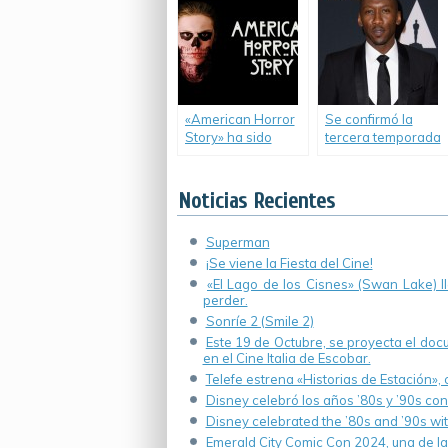
«American Horror
Se confirmó la
Story» ha sido
tercera temporada
renovada hasta
de «True
2019.
Detective».
Noticias Recientes
Superman
¡Se viene la Fiesta del Cine!
«El Lago de los Cisnes» (Swan Lake) 
perder.
Sonríe 2 (Smile 2)
Este 19 de Octubre, se proyecta el do
en el Cine Italia de Escobar.
Telefe estrena «Historias de Estación»,
Disney celebró los años ’80s y ’90s co
Disney celebrated the ’80s and ’90s wi
Emerald City Comic Con 2024, una de la