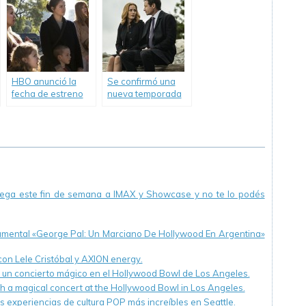
HBO anunció la
Se confirmó una
fecha de estreno
nueva temporada
de «Big Little Lies».
de «The X-Files».
llega este fin de semana a IMAX y Showcase y no te lo podés
cumental «George Pal: Un Marciano De Hollywood En Argentina»
 con Lele Cristóbal y AXION energy.
n un concierto mágico en el Hollywood Bowl de Los Angeles.
th a magical concert at the Hollywood Bowl in Los Angeles.
s experiencias de cultura POP más increíbles en Seattle.