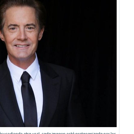
tásucediendo otra vez), cada imagen está protaognizada por los