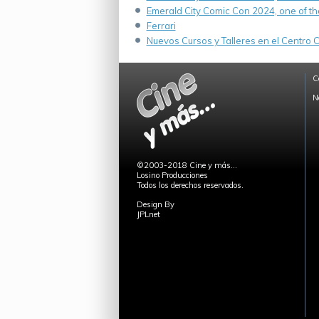
Emerald City Comic Con 2024, one of th
Ferrari
Nuevos Cursos y Talleres en el Centro Cu
C
N
©2003-2018 Cine y más...
Losino Producciones
Todos los derechos reservados.
Design By
JPLnet