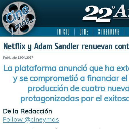
I N I C I O
C I N E
S T R E A M I N G
Netflix y Adam Sandler renuevan cont
Publicado
12/04/2017
La plataforma anunció que ha ext
y se comprometió a financiar el 
producción de cuatro nueva
protagonizadas por el exitos
De la Redacción
Follow @cineymas