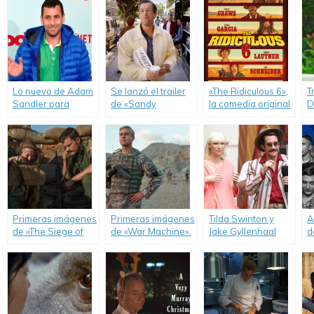
Lo nuevo de Adam
Se lanzó el trailer
«The Ridiculous 6»,
T
Sandler para
de «Sandy
la comedia original
D
Netflix.
Wexler».
de Adam Sandler
n
para Netflix.
A
p
Primeras imágenes
Primeras imágenes
Tilda Swinton y
A
de «The Siege of
de «War Machine».
Jake Gyllenhaal
d
Jadotville».
protagonizan
película original de
Netflix.