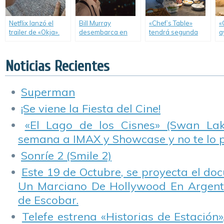
Netflix lanzó el
Bill Murray
«Chef’s Table»
«
trailer de «Okja».
desembarca en
tendrá segunda
a
Netflix con un
temporada.
l
especial de
hi
Navidad que se
Noticias Recientes
verá en Diciembre.
Superman
¡Se viene la Fiesta del Cine!
«El Lago de los Cisnes» (Swan Lake
semana a IMAX y Showcase y no te lo 
Sonríe 2 (Smile 2)
Este 19 de Octubre, se proyecta el do
Un Marciano De Hollywood En Argentin
de Escobar.
Telefe estrena «Historias de Estación»