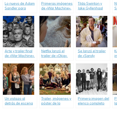
Lo nuevo de Adam
Primeras imágenes
Tilda Swinton y
N
Sandler para
de «War Machine».
Jake Gyllenhaal
S
Netflix.
protagonizan
c
película original de
Netflix.
Arte y trailer final
Netflix lanzó el
Se lanzó el trailer
K
de «War Machine».
trailer de «Okja».
de «Sandy
i
Wexler».
p
d
l
o
Un vistazo al
Trailer, imágenes y
Primera imagen del
P
detrás de escena
póster de la
elenco completo
l
de «Fuller House».
segunda
de «The Punisher».
t
temporada de
«