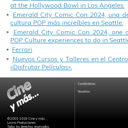
at the Hollywood Bowl in Los Angeles.
Emerald City Comic Con 2024, una de
cultura POP más increíbles en Seattle.
Emerald City Comic Con 2024, one 
POP Culture experiences to do in Seattl
Ferrari
Nuevos Cursos y Talleres en el Centro
«Disfrutar Películas».
Contáctenos
Nosotros
©2003-2018 Cine y más...
Losino Producciones
Todos los derechos reservados.