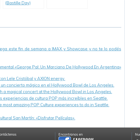
(Bastille Day)
llega este fin de semana a IMAX y Showcase y no te lo podés
cumental «George Pal: Un Marciano De Hollywood En Argentina»
 con Lele Cristóbal y AXION energy.
n un concierto mágico en el Hollywood Bowl de Los Angeles.
th a magical concert at the Hollywood Bowl in Los Angeles.
s experiencias de cultura POP más increíbles en Seattle.
e most amazing POP Culture experiences to do in Seattle.
ltural San Martín: «Disfrutar Películas».
ontáctenos
Encontranos en
Nue