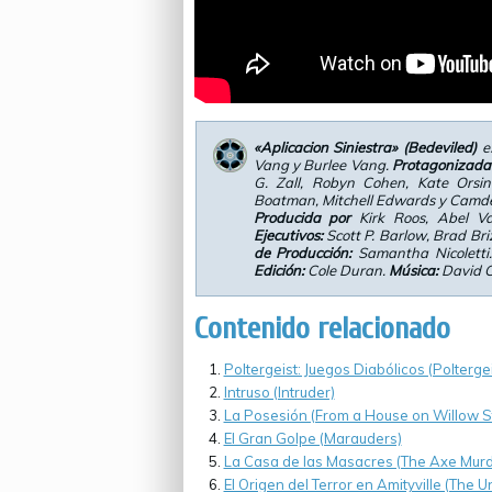
«Aplicacion Siniestra» (Bedeviled)
es
Vang y Burlee Vang.
Protagonizada
G. Zall, Robyn Cohen, Kate Orsin
Boatman, Mitchell Edwards y Camde
Producida por
Kirk Roos, Abel V
Ejecutivos:
Scott P. Barlow, Brad Br
de Producción:
Samantha Nicoletti
Edición:
Cole Duran.
Música:
David C.
Contenido relacionado
Poltergeist: Juegos Diabólicos (Poltergei
Intruso (Intruder)
La Posesión (From a House on Willow S
El Gran Golpe (Marauders)
La Casa de las Masacres (The Axe Murder
El Origen del Terror en Amityville (The 