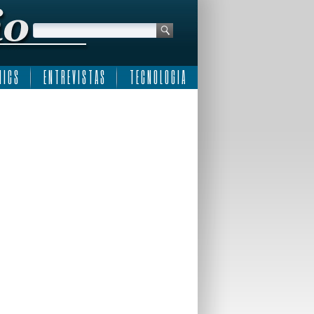
 I C S
E N T R E V I S T A S
T E C N O L O G I A