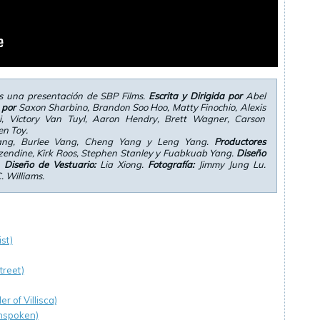
 una presentación de SBP Films.
Escrita y Dirigida por
Abel
 por
Saxon Sharbino, Brandon Soo Hoo, Matty Finochio, Alexis
i, Victory Van Tuyl, Aaron Hendry, Brett Wagner, Carson
n Toy.
ang, Burlee Vang, Cheng Yang y Leng Yang.
Productores
izendine, Kirk Roos, Stephen Stanley y Fuabkuab Yang.
Diseño
.
Diseño de Vestuario:
Lia Xiong.
Fotografía:
Jimmy Jung Lu.
 Williams.
st)
treet)
 of Villisca)
Unspoken)