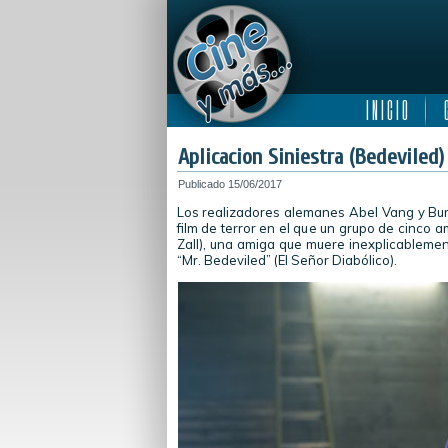
I N I C I O
C
Aplicacion Siniestra (Bedeviled)
Publicado
15/06/2017
Los realizadores alemanes Abel Vang y Bur
film de terror en el que un grupo de cinco a
Zall), una amiga que muere inexplicableme
“Mr. Bedeviled” (El Señor Diabólico).