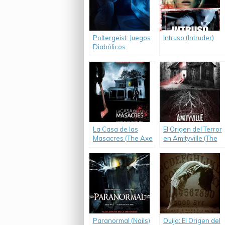
Poltergeist: Juegos
Intruso (Intruder)
Diabólicos
(Poltergeist)
La Casa de las
El Origen del Terror
Masacres (The Axe
en Amityville (The
Murder of Villisca)
Unspoken)
Paranormal (Nails)
Ouija: El Origen del