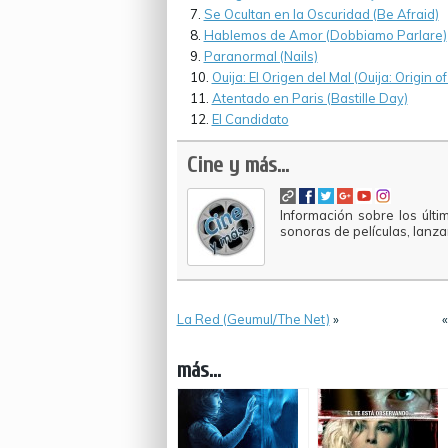
Se Ocultan en la Oscuridad (Be Afraid)
Hablemos de Amor (Dobbiamo Parlare)
Paranormal (Nails)
Ouija: El Origen del Mal (Ouija: Origin of 
Atentado en Paris (Bastille Day)
El Candidato
Cine y más...
Información sobre los últi
sonoras de películas, lanz
La Red (Geumul/The Net)
»
más...