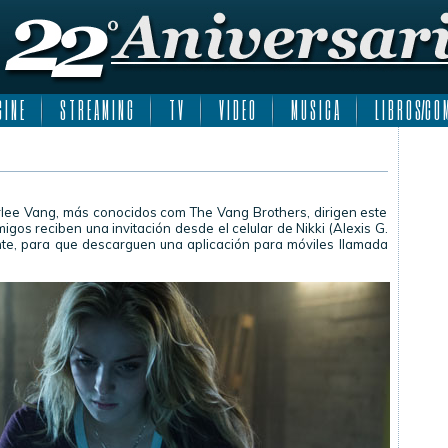
 I N E
S T R E A M I N G
T V
V I D E O
M U S I C A
L I B R O S/C O M
lee Vang, más conocidos com The Vang Brothers, dirigen este
migos reciben una invitación desde el celular de Nikki (Alexis G.
nte, para que descarguen una aplicación para móviles llamada