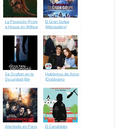
La Posesión (From
El Gran Golpe
a House on Willow
(Marauders)
Street)
Se Ocultan en la
Hablemos de Amor
Oscuridad (Be
(Dobbiamo
Afraid)
Parlare)
Atentado en Paris
El Candidato