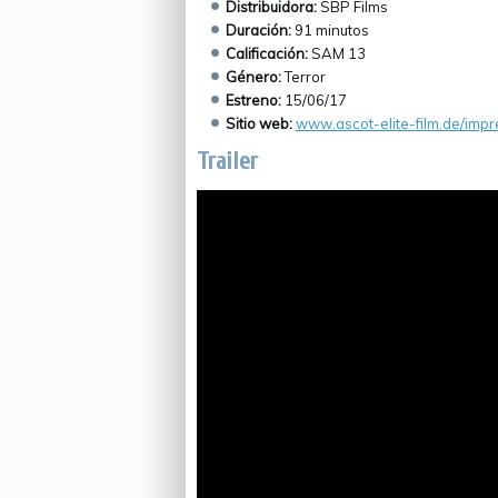
Distribuidora:
SBP Films
Duración:
91 minutos
Calificación:
SAM 13
Género:
Terror
Estreno:
15/06/17
Sitio web:
www.ascot-elite-film.de/imp
Trailer