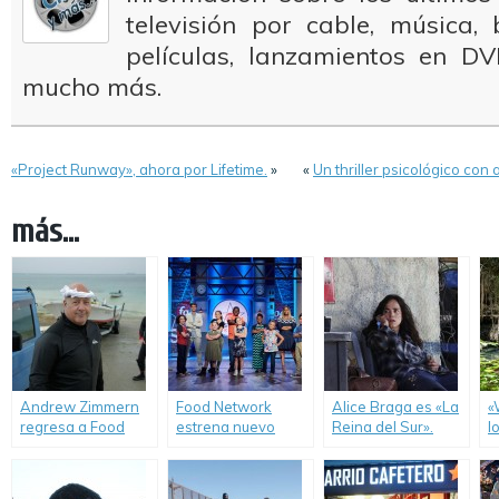
televisión por cable, música
películas, lanzamientos en DV
mucho más.
«Project Runway», ahora por Lifetime.
»
«
Un thriller psicológico con
más...
Andrew Zimmern
Food Network
Alice Braga es «La
«
regresa a Food
estrena nuevo
Reina del Sur».
l
Network
show y nueva
c
Latinoamérica.
temporada en
Latinoamérica.