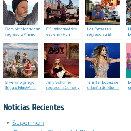
Dominic Monaghan
FX Latinoamérica
Los Petersen
L
regresa a Animal
estrena «Run
regresan a El
L
Planet.
Coyote Run».
Gourmet con una
e
propuesta distinta.
t
«
El verano griego
Amy Schumer
Jennifer Lopez se
L
llega a Film&Arts
regresa a Comedy
adueña de Studio
s
con “The Durrells”.
Central
Universal.
a
Latinoamérica.
d
c
Noticias Recientes
«
Superman