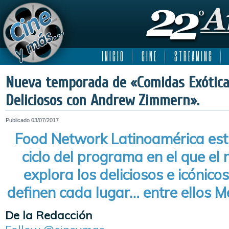
I N I C I O
C I N E
S T R E A M I N G
Nueva temporada de «Comidas Exótica
Deliciosos con Andrew Zimmern».
Publicado
03/07/2017
Food Network Latinoamérica est
ciclo del programa en el que el 
explora los deliciosos e icónico
definen cada lugar… entre ellos M
De la Redacción