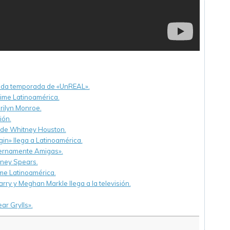
unda temporada de «UnREAL».
etime Latinoamérica.
rilyn Monroe.
ión.
c de Whitney Houston.
in» llega a Latinoamérica.
Eternamente Amigas».
tney Spears.
time Latinoamérica.
arry y Meghan Markle llega a la televisión.
ar Grylls».