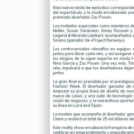
Esta nueva randa de episodios correspondie
del espectáculo y la moda encabezado por N
premiado diseñador Zac Posen.
Los invitados especiales como miembros del
Midler, Susan Sarandon, Emmy Rossum y J
Legend & Miranda Lambert, acompañados de 
Siriano (ganador de «Project Runway»).
Los controversiales «desafíos en equipo» s
juntos para librar cada reto, y así asegurar
los elogios de la súper experta en moda H
Nina García y Zac Posen. Una vez más, Tim
reto, impulsará a que los diseñadores deje
juntos.
La gran final es presidida por el prestigi
Fashion Week. El diseñador ganador de r
empezar su propia línea de diseño de moda,
nuevo de Lexus, y una suite de tecnología 
visión de negocios; y la maravillosa oportu
su línea en Lord and Taylor.
La modelo que acompaña al diseñador gana
Claire y recibirá un total de 25 mil dólares d
Este reality show encabeza la franquicia de 
celebran en emprendimiento y empoderamient