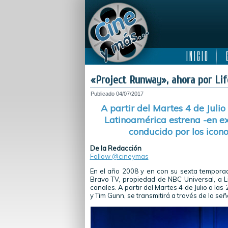
I N I C I O
C
«Project Runway», ahora por Lif
Publicado
04/07/2017
A partir del Martes 4 de Julio 
Latinoamérica estrena -en ex
conducido por los ico
De la Redacción
Follow @cineymas
En el año 2008 y en con su sexta tempor
Bravo TV, propiedad de NBC Universal, a Li
canales. A partir del Martes 4 de Julio a las 
y Tim Gunn, se transmitirá a través de la señ