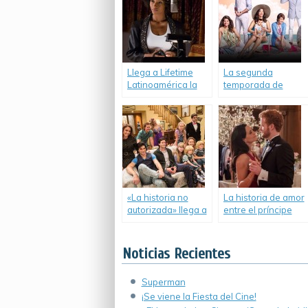
Llega a Lifetime
La segunda
Latinoamérica la
temporada de
biopic de Whitney
«Jane the Virgin»
Houston.
llega a
Latinoamérica.
«La historia no
La historia de amor
autorizada» llega a
entre el príncipe
Lifetime
Harry y Meghan
Latinoamérica.
Markle llega a la
televisión.
Noticias Recientes
Superman
¡Se viene la Fiesta del Cine!