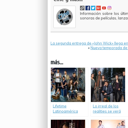
Información sobre los últi
sonoras de películas, lanz
La segunda entrega de «John Wick» llega e
«
Nueva temporada de 
más...
Lifetime
Lo irreal de los
Latinoamérica
realities se verá
estrena la segunda
por Lifetime
temporada de
Latinoamérica.
«UnREAL».