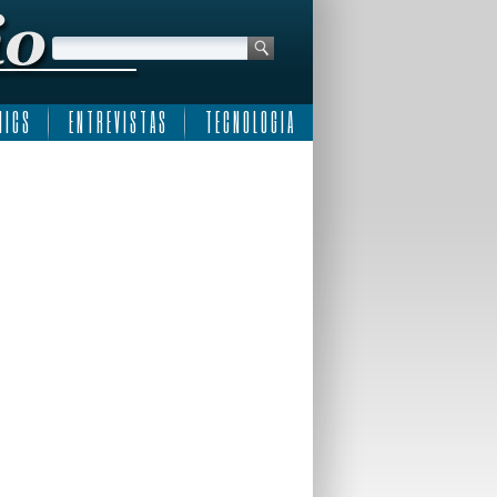
 I C S
E N T R E V I S T A S
T E C N O L O G I A