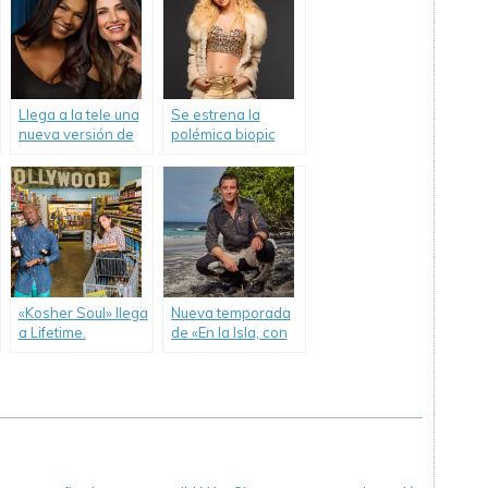
Llega a la tele una
Se estrena la
nueva versión de
polémica biopic
«Eternamente
sobre Britney
Amigas».
Spears.
«Kosher Soul» llega
Nueva temporada
a Lifetime.
de «En la Isla, con
Bear Grylls».