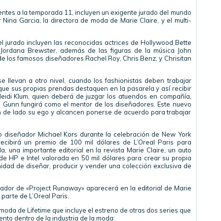
ntes a la temporada 11, incluyen un exigente jurado del mundo
ina Garcia, la directora de moda de Marie Claire, y el multi-
 jurado incluyen las reconocidas actrices de Hollywood Bette
ordana Brewster, además de las figuras de la música John
los famosos diseñadores Rachel Roy, Chris Benz, y Chrisitan
e llevan a otro nivel, cuando los fashionistas deben trabajar
 que sus propias prendas destaquen en la pasarela y así recibir
eidi Klum, quien deberá de juzgar los atuendos en compañía,
 Gunn fungirá como el mentor de los diseñadores. Este nuevo
n de lado su ego y alcancen ponerse de acuerdo para trabajar
oso diseñador Michael Kors durante la celebración de New York
ecibirá un premio de 100 mil dólares de L’Oreal Paris para
 una importante editorial en la revista Marie Claire, un auto
de HP e Intel valorada en 50 mil dólares para crear su propia
nidad de diseñar, producir y vender una colección exclusiva de
dor de «Project Runaway» aparecerá en la editorial de Marie
e parte de L’Oreal Paris.
moda de Lifetime que incluye el estreno de otras dos series que
o dentro de la industria de la moda: