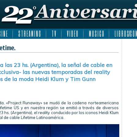
 I N E
S T R E A M I N G
T V
V I D E O
M U S I C A
L I B R O S/C O M
etime.
a las 23 hs. (Argentina), la señal de cable en
clusiva- las nuevas temporadas del reality
nos de la moda Heidi Klum y Tim Gunn
ada, «Project Runaway» se mudó de la cadena norteamericana
fetime US y en nuestra región se emitió a través de diversos
23 hs. (Argentina), el reality conducido por los iconos Heidi Klum
al de cable Lifetime Latinoamérica.