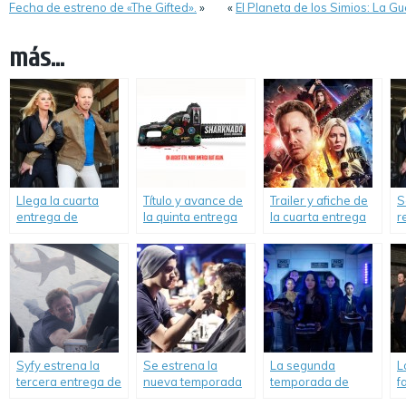
Fecha de estreno de «The Gifted».
»
«
El Planeta de los Simios: La Gu
más...
Llega la cuarta
Título y avance de
Trailer y afiche de
S
entrega de
la quinta entrega
la cuarta entrega
r
“Sharknado”.
de «Sharknado».
de «Sharknado».
«
Syfy estrena la
Se estrena la
La segunda
L
tercera entrega de
nueva temporada
temporada de
f
«Sharknado».
de «Face Off».
«Dark Matter» llega
r