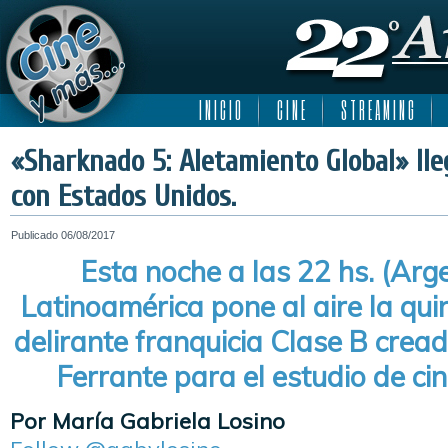
I N I C I O
C I N E
S T R E A M I N G
«Sharknado 5: Aletamiento Global» ll
con Estados Unidos.
Publicado
06/08/2017
Esta noche a las 22 hs. (Arge
Latinoamérica pone al aire la qui
delirante franquicia Clase B crea
Ferrante para el estudio de c
Por María Gabriela Losino