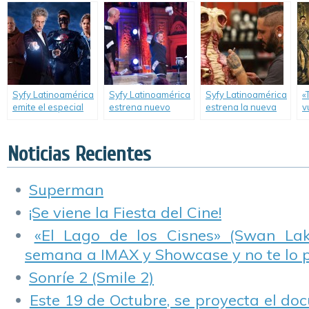
a Latinoamérica.
Syfy Latinoamérica
Syfy Latinoamérica
Syfy Latinoamérica
«
emite el especial
estrena nuevo
estrena la nueva
v
de Navidad de «Dr.
reality show.
temporada de
Who».
«Face Off».
Noticias Recientes
Superman
¡Se viene la Fiesta del Cine!
«El Lago de los Cisnes» (Swan Lake
semana a IMAX y Showcase y no te lo 
Sonríe 2 (Smile 2)
Este 19 de Octubre, se proyecta el do