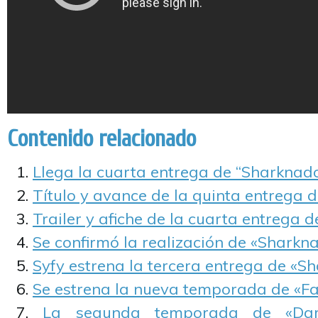
Contenido relacionado
Llega la cuarta entrega de “Sharknado
Título y avance de la quinta entrega 
Trailer y afiche de la cuarta entrega 
Se confirmó la realización de «Sharkna
Syfy estrena la tercera entrega de «S
Se estrena la nueva temporada de «Fac
La segunda temporada de «Dar