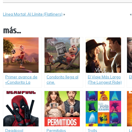
Línea Mortal: Al Límite (Flatliners)
»
más...
Primer avance de
Condorito llega al
El Viaje Más Largo
E
«Condorito La
cine.
(The Longest Ride)
Película».
Deadpool
Permitidos
Trolls
L