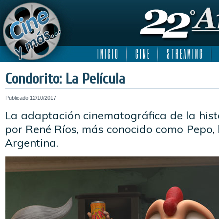
I N I C I O
C I N E
S T R E A M I N G
Condorito: La Película
Publicado
12/10/2017
La adaptación cinematográfica de la hist
por René Ríos, más conocido como Pepo, ll
Argentina.