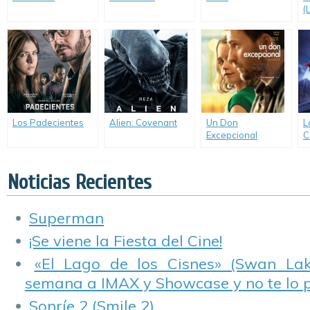
(
Los Padecientes
Alien: Covenant
Un Don
L
Excepcional
C
(Gifted)
C
P
U
Noticias Recientes
F
Superman
¡Se viene la Fiesta del Cine!
«El Lago de los Cisnes» (Swan Lake
semana a IMAX y Showcase y no te lo 
Sonríe 2 (Smile 2)