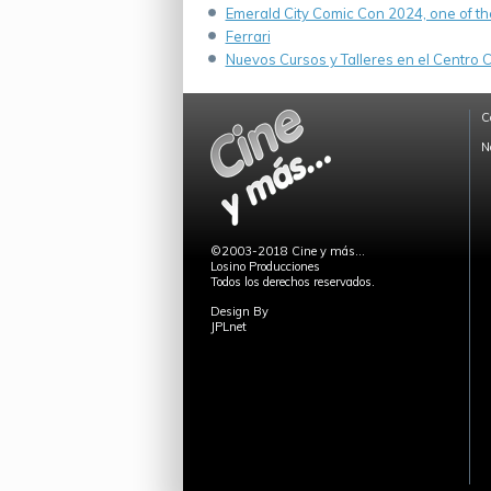
Emerald City Comic Con 2024, one of th
Ferrari
Nuevos Cursos y Talleres en el Centro Cu
C
N
©2003-2018 Cine y más...
Losino Producciones
Todos los derechos reservados.
Design By
JPLnet