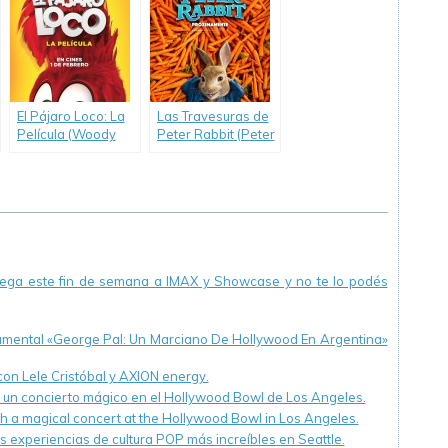
El Pájaro Loco: La
Las Travesuras de
Película (Woody
Peter Rabbit (Peter
Woodpecker)
Rabbit)
llega este fin de semana a IMAX y Showcase y no te lo podés
cumental «George Pal: Un Marciano De Hollywood En Argentina»
 con Lele Cristóbal y AXION energy.
n un concierto mágico en el Hollywood Bowl de Los Angeles.
th a magical concert at the Hollywood Bowl in Los Angeles.
s experiencias de cultura POP más increíbles en Seattle.