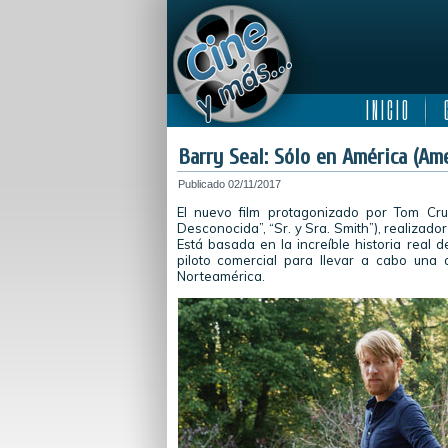
I N I C I O
C
Barry Seal: Sólo en América (Am
Publicado
02/11/2017
El nuevo film protagonizado por Tom Cru
Desconocida”, “Sr. y Sra. Smith”), realizado
Está basada en la increíble historia rea
piloto comercial para llevar a cabo una
Norteamérica.