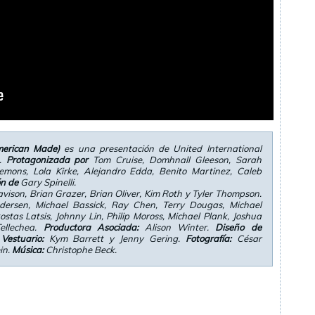
merican Made)
es una presentación de United International
.
Protagonizada por
Tom Cruise, Domhnall Gleeson, Sarah
Plemons, Lola Kirke, Alejandro Edda, Benito Martinez, Caleb
ón de
Gary Spinelli.
ison, Brian Grazer, Brian Oliver, Kim Roth y Tyler Thompson.
ersen, Michael Bassick, Ray Chen, Terry Dougas, Michael
kostas Latsis, Johnny Lin, Philip Moross, Michael Plank, Joshua
Tellechea.
Productora Asociada:
Alison Winter.
Diseño de
Vestuario:
Kym Barrett y Jenny Gering.
Fotografía:
César
in.
Música:
Christophe Beck.