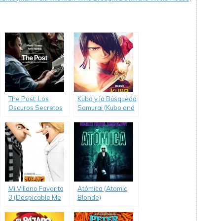
The Post: Los
Kubo y la Búsqueda
Oscuros Secretos
Samurai (Kubo and
del Pentágono
the Two Strings)
(The Post)
Mi Villano Favorito
Atómica (Atomic
3 (Despicable Me
Blonde)
3)