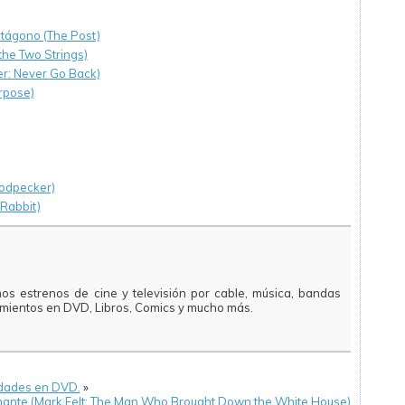
ntágono (The Post)
he Two Strings)
er: Never Go Back)
rpose)
oodpecker)
 Rabbit)
mos estrenos de cine y televisión por cable, música, bandas
amientos en DVD, Libros, Comics y mucho más.
edades en DVD.
»
rmante (Mark Felt: The Man Who Brought Down the White House)