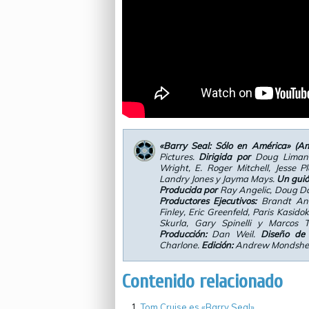
«Barry Seal: Sólo en América» (A
Pictures.
Dirigida por
Doug Liman
Wright, E. Roger Mitchell, Jesse 
Landry Jones y Jayma Mays.
Un gui
Producida por
Ray Angelic, Doug Dav
Productores Ejecutivos:
Brandt And
Finley, Eric Greenfeld, Paris Kasido
Skurla, Gary Spinelli y Marcos 
Producción:
Dan Weil.
Diseño de 
Charlone.
Edición:
Andrew Mondshe
Contenido relacionado
Tom Cruise es «Barry Seal».