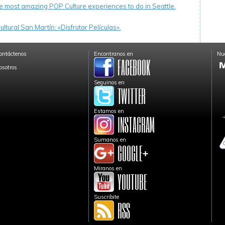
e most amazing POP Culture experiences to do in Seattle.
ltural San Martín: «Disfrutar Películas».
ontáctenos
Encontranos en
Nue
osotros
Seguinos en
Estamos en
Sumanos en
Miranos en
Suscribite