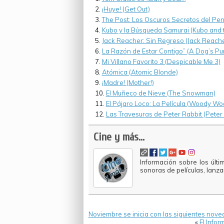
¡Huye! (Get Out)
The Post: Los Oscuros Secretos del Pe
Kubo y la Búsqueda Samurai (Kubo and t
Jack Reacher: Sin Regreso (Jack Reach
La Razón de Estar Contigo” (A Dog’s Pu
Mi Villano Favorito 3 (Despicable Me 3)
Atómica (Atomic Blonde)
¡Madre! (Mother!)
El Muñeco de Nieve (The Snowman)
El Pájaro Loco: La Película (Woody W
Las Travesuras de Peter Rabbit (Peter
Cine y más...
Información sobre los últi
sonoras de películas, lanz
Noviembre se inicia con las siguientes nov
«
El Info