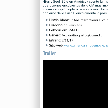
«Barry Seal: Sólo en América» cuenta la hist
operaciones encubiertas de la CIA más impo
la que se logró capturar a varios miembros
gobierno de la Casa Blanca durante la pres
Distribuidora:
United International Pictu
Duración:
115 minutos
Calificación:
SAM 13
Género:
Acción/Biográfica/Comedia
Estreno:
2/11/17
Sitio web:
www.americanmademovie.ne
Trailer