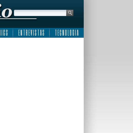
 I C S
E N T R E V I S T A S
T E C N O L O G I A