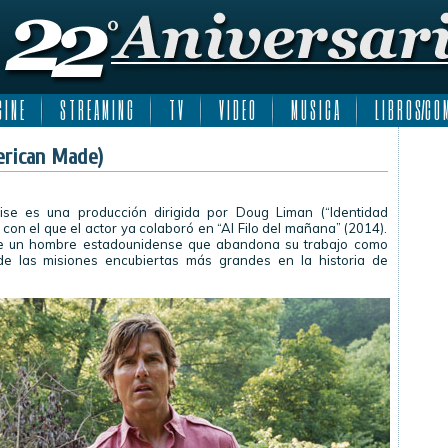
 I N E
S T R E A M I N G
T V
V I D E O
M U S I C A
L I B R O S/C O M
erican Made)
ise es una producción dirigida por Doug Liman (“Identidad
r con el que el actor ya colaboró en “Al Filo del mañana” (2014).
l de un hombre estadounidense que abandona su trabajo como
 de las misiones encubiertas más grandes en la historia de