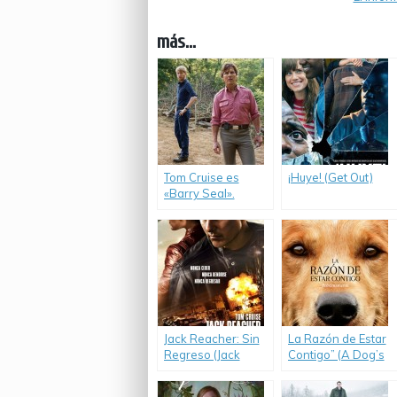
más...
Tom Cruise es
¡Huye! (Get Out)
«Barry Seal».
Jack Reacher: Sin
La Razón de Estar
Regreso (Jack
Contigo” (A Dog’s
Reacher: Never Go
Purpose)
Back)