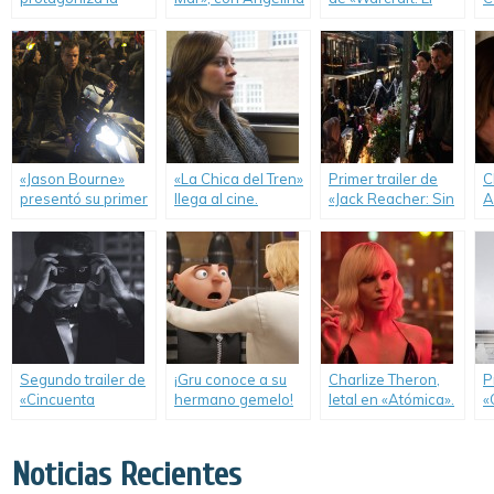
nueva versión de
Jolie y Brad Pitt.
Primer Encuentro
d
«La Momia».
de Dos Mundos».
«Jason Bourne»
«La Chica del Tren»
Primer trailer de
C
presentó su primer
llega al cine.
«Jack Reacher: Sin
A
trailer completo.
Regreso».
v
Segundo trailer de
¡Gru conoce a su
Charlize Theron,
P
«Cincuenta
hermano gemelo!
letal en «Atómica».
«
Sombras más
S
Oscuras».
L
Noticias Recientes