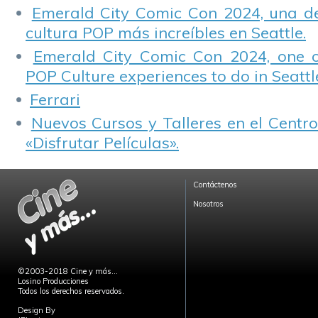
Emerald City Comic Con 2024, una de
cultura POP más increíbles en Seattle.
Emerald City Comic Con 2024, one 
POP Culture experiences to do in Seattl
Ferrari
Nuevos Cursos y Talleres en el Centro
«Disfrutar Películas».
Contáctenos
Nosotros
©2003-2018 Cine y más...
Losino Producciones
Todos los derechos reservados.
Design By