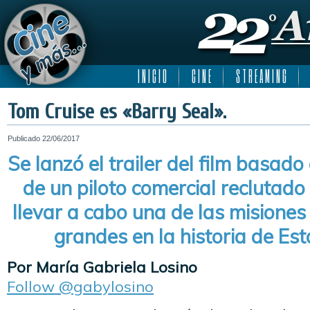
I N I C I O
C I N E
S T R E A M I N G
Tom Cruise es «Barry Seal».
Publicado
22/06/2017
Se lanzó el trailer del film basado 
de un piloto comercial reclutado
llevar a cabo una de las misione
grandes en la historia de Es
Por María Gabriela Losino
Follow @gabylosino