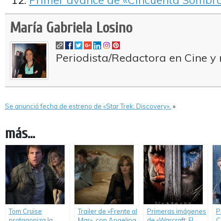
Primer avance de «Cincuenta Sombra
María Gabriela Losino
Periodista/Redactora en Cine y 
Se anunció fecha de estreno de «Star Trek: Discovery».
»
más...
Tom Cruise
Trailer de «Frente al
Primeras imágenes
P
protagoniza la
Mar», con Angelina
de «Warcraft: El
C