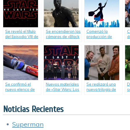
Se reveló el título
Se encendieron las
Comenzó la
C
del Episodio VIII de
cámaras de «Black
producción de
d
«Star Wars».
Panther».
«Mary Poppins
H
Returns».
Se confirmó el
Nuevos materiales
Se realizará una
D
nuevo elenco de
de «Star Wars: Los
nueva trilogía de
s
voces de «Cars 3».
últimos Jedi».
«Star Wars».
«
Noticias Recientes
Superman