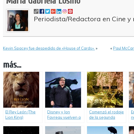
María Gabriela Losino
Periodista/Redactora en Cine y 
Kevin Spacey fue despedido de «House of Cards».
»
«
Paul McCar
más...
El Rey León (The
Disney y Jon
Comenzó el rodaje
E
Lion King)
Favreau vuelven a
de la segunda
n
trabajar juntos.
entrega de
P
«Maléfica».