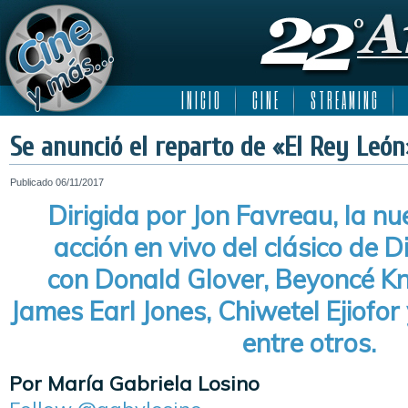
I N I C I O
C I N E
S T R E A M I N G
Se anunció el reparto de «El Rey León
Publicado
06/11/2017
Dirigida por Jon Favreau, la nu
acción en vivo del clásico de D
con Donald Glover, Beyoncé K
James Earl Jones, Chiwetel Ejiofo
entre otros.
Por María Gabriela Losino