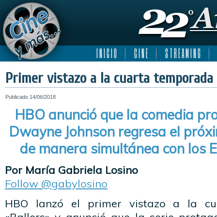
I N I C I O
C I N E
S T R E A M I N G
Primer vistazo a la cuarta temporada 
Publicado
14/06/2018
HBO anunció que la comedia pr
Dwayne Johnson regresa el próx
de manera simultánea con los 
Por María Gabriela Losino
Follow @gabylosino
HBO lanzó el primer vistazo a la c