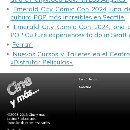
Emerald City Comic Con 2024, una de
cultura POP más increíbles en Seattle.
Emerald City Comic Con 2024, one 
POP Culture experiences to do in Seattl
Ferrari
Nuevos Cursos y Talleres en el Centro
«Disfrutar Películas».
Contáctenos
Nosotros
©2003-2018 Cine y más...
Losino Producciones
Todos los derechos reservados.