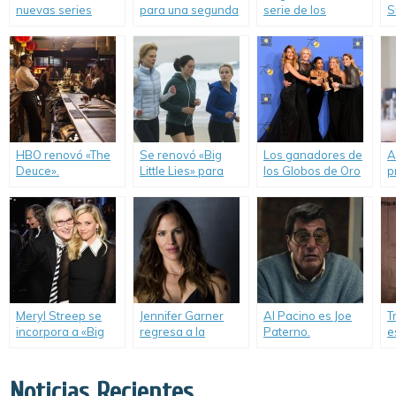
nuevas series
para una segunda
serie de los
S
originales.
temporada.
hermanos Duplass.
HBO renovó «The
Se renovó «Big
Los ganadores de
A
Deuce».
Little Lies» para
los Globos de Oro
p
una segunda
2018.
n
temporada.
H
Meryl Streep se
Jennifer Garner
Al Pacino es Joe
T
incorpora a «Big
regresa a la
Paterno.
e
Little Lies».
televisión.
O
Noticias Recientes