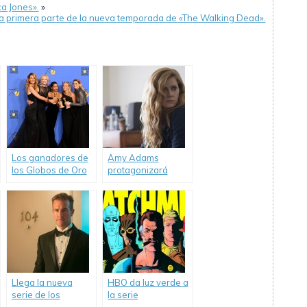
a Jones».
»
a primera parte de la nueva temporada de «The Walking Dead».
Los ganadores de
Amy Adams
los Globos de Oro
protagonizará
2018.
nueva serie de
HBO.
Llega la nueva
HBO da luz verde a
serie de los
la serie