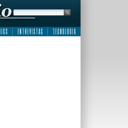
 I C S
E N T R E V I S T A S
T E C N O L O G I A