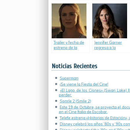
Premios SAG.
Objects».
Trailer y fecha de
Jennifer Garner
estreno de la
regresa a la
segunda
televisión.
temporada de
«Westworld».
Noticias Recientes
Superman
¡Se viene la Fiesta del Cine!
«El Lago de los Cisnes» (Swan Lake) 
perder.
Sonríe 2 (Smile 2)
Este 19 de Octubre, se proyecta el do
en el Cine Italia de Escobar.
Telefe estrena «Historias de Estación»,
Disney celebró los años ’80s y ’90s co