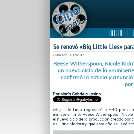
I N I C I O
C
Se renovó «Big Little Lies» pa
Publicado
11/12/2017
Reese Witherspoon, Nicole Kid
un nuevo ciclo de la «miniser
confirmó la noticia y anunció
por
Por María Gabriela Losino
«Big Little Lies» regresará a HBO para 
miniserie… ¿no? Reese Witherspoon, Nicole
el nuevo ciclo de la producción creada por c
de Liane Moriartry, que este año se llevó o