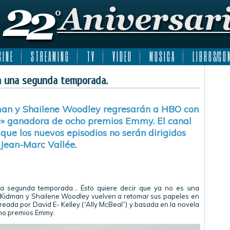
 I N E
S T R E A M I N G
T V
V I D E O
M U S I C A
L I B R O S/C O M
ra una segunda temporada.
man y Shailene Woodley regresarán a HBO con
ie» ganadora de ocho premios Emmy. El canal
 que los nuevos episodios no serán dirigidos
 Jean-Marc Vallée.
una segunda temporada… Ésto quiere decir que ya no es una
 Kidman y Shailene Woodley vuelven a retomar sus papeles en
reada por David E- Kelley (“Ally McBeal”) y basada en la novela
cho premios Emmy.