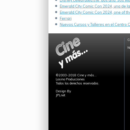
Disney celebrated the ’80s and ’90s wi
Emerald City Comic Con 2024, una de la
Emerald City Comic Con 2024, one of th
Ferrari
Nuevos Cursos y Talleres en el Centro Cu
C
N
©2003-2018 Cine y más...
Losino Producciones
Todos los derechos reservados.
Design By
JPLnet