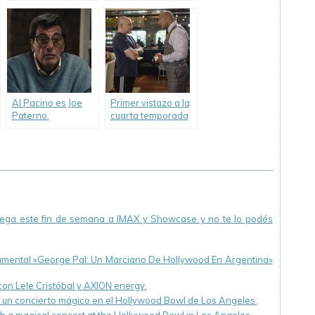
hermanos Duplass.
«Watchmen».
Al Pacino es Joe
Primer vistazo a la
Paterno.
cuarta temporada
de «Ballers».
llega este fin de semana a IMAX y Showcase y no te lo podés
cumental «George Pal: Un Marciano De Hollywood En Argentina»
 con Lele Cristóbal y AXION energy.
n un concierto mágico en el Hollywood Bowl de Los Angeles.