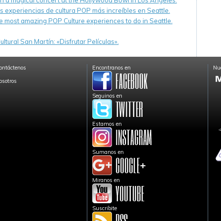
th a magical concert at the Hollywood Bowl in Los Angeles.
s experiencias de cultura POP más increíbles en Seattle.
e most amazing POP Culture experiences to do in Seattle.
ltural San Martín: «Disfrutar Películas».
ontáctenos
Encontranos en
Nue
osotros
Seguinos en
Estamos en
Sumanos en
Miranos en
Suscribite