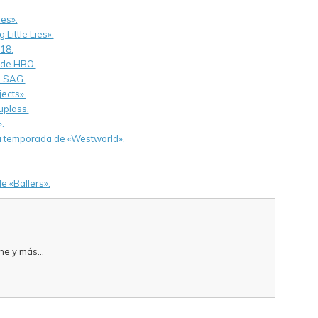
ies».
Little Lies».
18.
 de HBO.
s SAG.
ects».
uplass.
.
da temporada de «Westworld».
.
e «Ballers».
e y más...