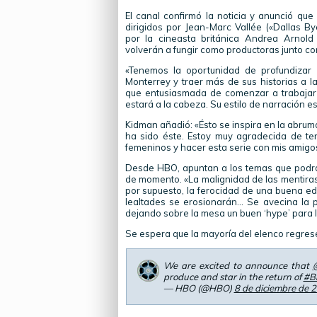
El canal confirmó la noticia y anunció que
dirigidos por Jean-Marc Vallée («Dallas By
por la cineasta británica Andrea Arnold
volverán a fungir como productoras junto co
«Tenemos la oportunidad de profundizar e
Monterrey y traer más de sus historias a l
que entusiasmada de comenzar a trabajar 
estará a la cabeza. Su estilo de narración e
Kidman añadió: «Ésto se inspira en la abru
ha sido éste. Estoy muy agradecida de te
femeninos y hacer esta serie con mis amigo
Desde HBO, apuntan a los temas que podr
de momento. «La malignidad de las mentiras, 
por supuesto, la ferocidad de una buena ed
lealtades se erosionarán… Se avecina la p
dejando sobre la mesa un buen ‘hype’ para 
Se espera que la mayoría del elenco regres
We are excited to announce that
produce and star in the return of
#Bi
— HBO (@HBO)
8 de diciembre de 