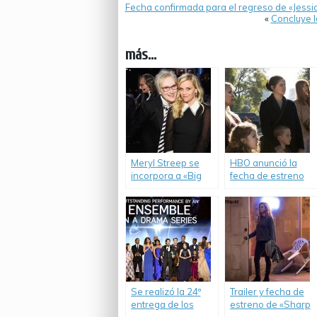
Fecha confirmada para el regreso de «Jessic
«
Concluye l
más...
Meryl Streep se
HBO anunció la
incorpora a «Big
fecha de estreno
Little Lies».
de «Big Little Lies».
Se realizó la 24º
Trailer y fecha de
entrega de los
estreno de «Sharp