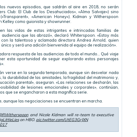
 los nuevos episodios, que saldrán al aire en 2018, no serán
ers Club: El Club de los Desahuciados», «Alma Salvaje») sino
 («Transparent», «American Honey»). Kidman y Witherspoon
n Kelley como guionista y showrunner.
n las vidas de estas intrigantes e intrincadas familias de
a audiencia que las abrazó», declaró Whiterspoon. «Estoy más
con la talentosa y aclamada directora Andrea Arnold, quien
s único y será una adición bienvenida al equipo de realización».
madora respuesta de las audiencias de todo el mundo… Qué viaje
ner esta oportunidad de seguir explorando estos personajes
s».
án verse en la segunda temporada, aunque sin desvelar nada
la durabilidad de las amistades, la fragilidad del matrimonio y,
ucación parental», aseguran. «Las relaciones se desharán, las
osibilidad de lesiones emocionales y corporales», continúan,
los que se engancharon a esta magnífica serie.
e, aunque las negociaciones se encuentran en marcha.
@RWitherspoon
and Nicole Kidman will re-team to executive
gLittleLies
on HBO.
pic.twitter.com/UtEG3GrJXN
2017