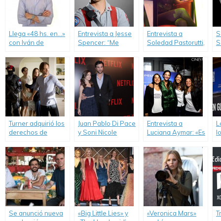
Llega «48 hs. en…»
Entrevista a Jesse
Entrevista a
S
con Iván de
Spencer: “Me
Soledad Pastorutti,
S
Pineda.
encantaría visitar
jurado de la
Argentina algún
«Experiencia The
día”.
Voice».
Turner adquirió los
Juan Pablo Di Pace
Entrevista a
L
derechos de
y Soni Nicole
Luciana Aymar: «Es
l
emisión en
Bringas: «Con
extraño verse en la
2
Latinoamérica de
‘Fuller House’ se
pantalla grande»
la serie «Colony».
recuperó el humor
¡Mirá el Video!
inocente en la
televisión».
Se anunció nueva
«Big Little Lies» y
«Veronica Mars»
T