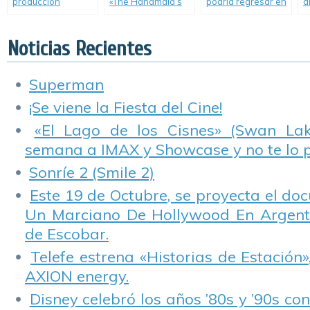
producción
«The Handmaid’s
podría regresar en
a
argentina para TNT.
Tale», las más
formato miniserie.
l
ganadoras de los
M
Premios Emmy.
l
Noticias Recientes
P
Superman
¡Se viene la Fiesta del Cine!
«El Lago de los Cisnes» (Swan Lake
semana a IMAX y Showcase y no te lo 
Sonríe 2 (Smile 2)
Este 19 de Octubre, se proyecta el do
Un Marciano De Hollywood En Argentin
de Escobar.
Telefe estrena «Historias de Estación»
AXION energy.
Disney celebró los años ’80s y ’90s co