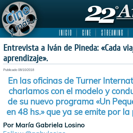
I N I C I O
C I N E
S T R E A M I N G
Entrevista a Iván de Pineda: «Cada via
aprendizaje».
Publicado
08/10/2018
En las oficinas de Turner Interna
charlamos con el modelo y condu
de su nuevo programa «Un Pequ
en 48 hs.» que ya se emite por la
Por María Gabriela Losino