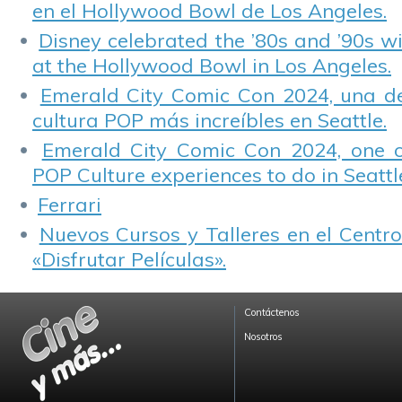
en el Hollywood Bowl de Los Angeles.
Disney celebrated the ’80s and ’90s w
at the Hollywood Bowl in Los Angeles.
Emerald City Comic Con 2024, una de
cultura POP más increíbles en Seattle.
Emerald City Comic Con 2024, one 
POP Culture experiences to do in Seattl
Ferrari
Nuevos Cursos y Talleres en el Centro
«Disfrutar Películas».
Contáctenos
Nosotros