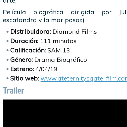
arte.
Película biográfica dirigida por Ju
escafandra y la mariposa»).
Distribuidora:
Diamond Films
Duración:
111 minutos
Calificación:
SAM 13
Género:
Drama Biográfico
Estreno:
4/04/19
Sitio web:
www.ateternitysgate-film.c
Trailer