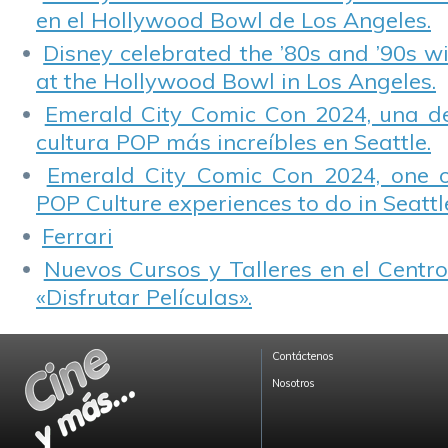
en el Hollywood Bowl de Los Angeles.
Disney celebrated the ’80s and ’90s w
at the Hollywood Bowl in Los Angeles.
Emerald City Comic Con 2024, una de
cultura POP más increíbles en Seattle.
Emerald City Comic Con 2024, one 
POP Culture experiences to do in Seattl
Ferrari
Nuevos Cursos y Talleres en el Centro
«Disfrutar Películas».
Contáctenos
Nosotros