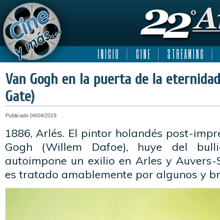
I N I C I O
C I N E
S T R E A M I N G
Van Gogh en la puerta de la eternidad
Gate)
Publicado
04/04/2019
1886, Arlés. El pintor holandés post-impr
Gogh (Willem Dafoe), huye del bull
autoimpone un exilio en Arles y Auvers-Su
es tratado amablemente por algunos y br