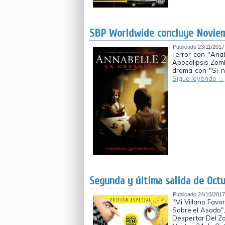
SBP Worldwide concluye Noviemb
Publicado
23/11/2017
Terror con "Anab
Apocalipsis Zomb
drama con "Si n
Sigue leyendo
→
Segunda y última salida de Oct
Publicado
24/10/2017
"Mi Villano Favor
Sobre el Asado",
Despertar Del Zo