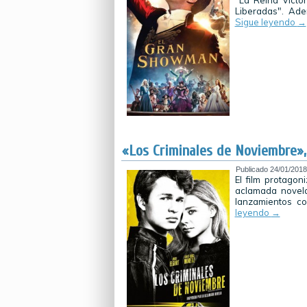
"La Reina Victo
Liberadas". Ade
Sigue leyendo
→
«Los Criminales de Noviembre», 
Publicado
24/01/2018
El film protago
aclamada novel
lanzamientos c
leyendo
→