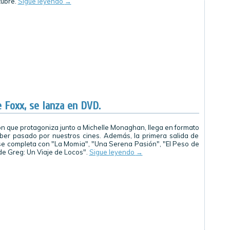
tubre.
Sigue leyendo
→
 Foxx, se lanza en DVD.
ción que protagoniza junto a Michelle Monaghan, llega en formato
ber pasado por nuestros cines. Además, la primera salida de
e completa con "La Momia", "Una Serena Pasión", "El Peso de
 de Greg: Un Viaje de Locos".
Sigue leyendo
→