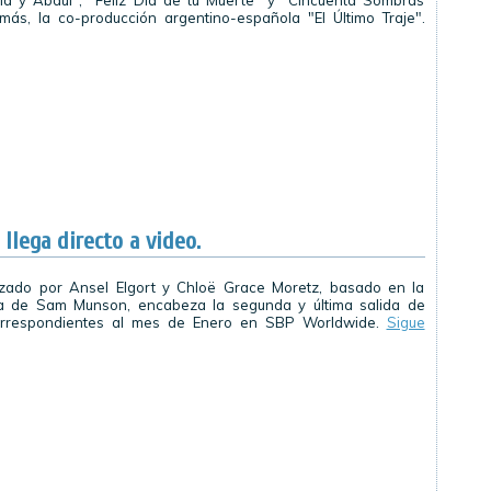
ria y Abdul", "Feliz Día de tu Muerte" y "Cincuenta Sombras
más, la co-producción argentino-española "El Último Traje".
llega directo a video.
nizado por Ansel Elgort y Chloë Grace Moretz, basado en la
a de Sam Munson, encabeza la segunda y última salida de
orrespondientes al mes de Enero en SBP Worldwide.
Sigue