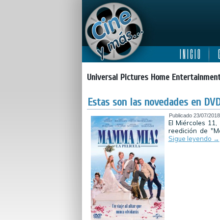
I N I C I O
C
Universal Pictures Home Entertainmen
Estas son las novedades en DVD 
Publicado
23/07/2018
El Miércoles 11,
reedición de "M
Sigue leyendo
→