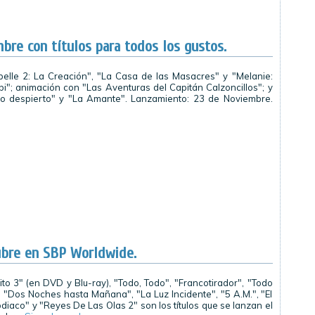
re con títulos para todos los gustos.
elle 2: La Creación", "La Casa de las Masacres" y "Melanie:
i"; animación con "Las Aventuras del Capitán Calzoncillos"; y
o despierto" y "La Amante". Lanzamiento: 23 de Noviembre.
ubre en SBP Worldwide.
ito 3" (en DVD y Blu-ray), "Todo, Todo", "Francotirador", "Todo
 "Dos Noches hasta Mañana", "La Luz Incidente", "5 A.M.", "El
diaco" y "Reyes De Las Olas 2" son los títulos que se lanzan el