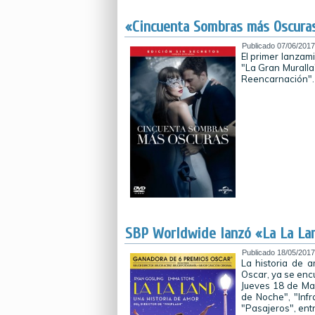
«Cincuenta Sombras más Oscuras
Publicado
07/06/2017
El primer lanzam
"La Gran Muralla"
Reencarnación"
SBP Worldwide lanzó «La La La
Publicado
18/05/2017
La historia de 
Oscar, ya se encu
Jueves 18 de May
de Noche", "Infr
"Pasajeros", entr