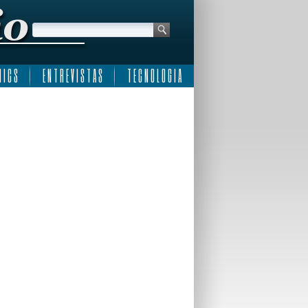
 I C S
E N T R E V I S T A S
T E C N O L O G I A