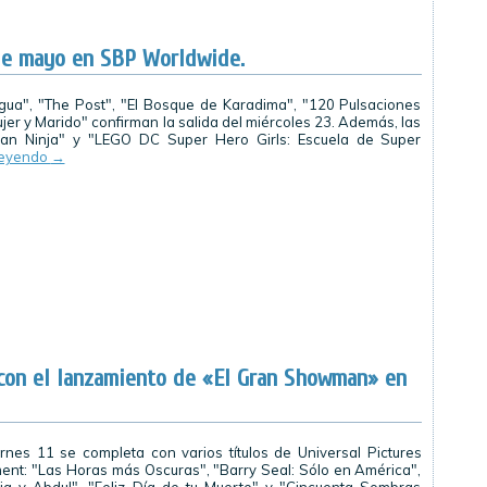
de mayo en SBP Worldwide.
gua", "The Post", "El Bosque de Karadima", "120 Pulsaciones
jer y Marido" confirman la salida del miércoles 23. Además, las
an Ninja" y "LEGO DC Super Hero Girls: Escuela de Super
leyendo
→
on el lanzamiento de «El Gran Showman» en
ernes 11 se completa con varios títulos de Universal Pictures
nt: "Las Horas más Oscuras", "Barry Seal: Sólo en América",