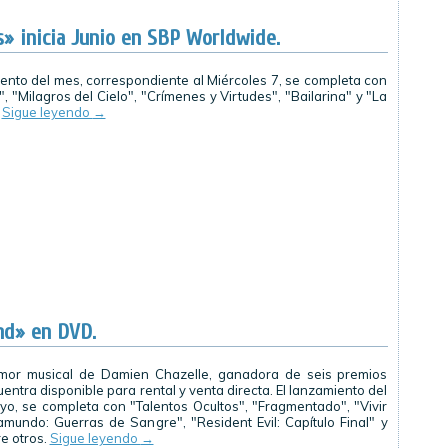
» inicia Junio en SBP Worldwide.
iento del mes, correspondiente al Miércoles 7, se completa con
, "Milagros del Cielo", "Crímenes y Virtudes", "Bailarina" y "La
.
Sigue leyendo
→
nd» en DVD.
amor musical de Damien Chazelle, ganadora de seis premios
entra disponible para rental y venta directa. El lanzamiento del
o, se completa con "Talentos Ocultos", "Fragmentado", "Vivir
amundo: Guerras de Sangre", "Resident Evil: Capítulo Final" y
e otros.
Sigue leyendo
→