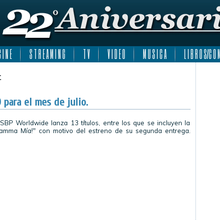
 I N E
S T R E A M I N G
T V
V I D E O
M U S I C A
L I B R O S/C O M
t
para el mes de julio.
 SBP Worldwide lanza 13 títulos, entre los que se incluyen la
amma Mía!" con motivo del estreno de su segunda entrega.