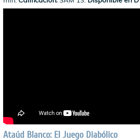
min.
Calificación:
SAM 13.
Disponible en D
Ataúd Blanco: El Juego Diabólico