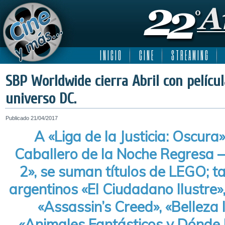
I N I C I O
C I N E
S T R E A M I N G
SBP Worldwide cierra Abril con pelícu
universo DC.
Publicado
21/04/2017
A «Liga de la Justicia: Oscura
Caballero de la Noche Regresa –
2», se suman títulos de LEGO; t
argentinos «El Ciudadano Ilustre»
«Assassin’s Creed», «Belleza
«Animales Fantásticos y Dónde 