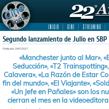
I N I C I O
C I N E
S T R E A M I N G
Segundo lanzamiento de Julio en SBP
Publicado
19/07/2017
«Manchester junto al Mar», «E
Seducción», «T2 Trainspotting»,
Calavera», «La Razón de Estar Cont
fin del mundo», «El Viajante», «So
«Un Jefe en Pañales» son los nu
cierran el mes en la videoeditora