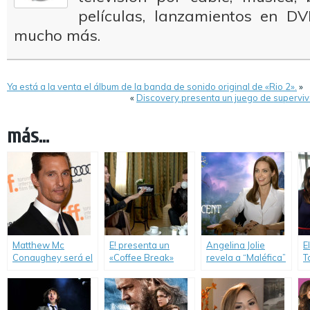
películas, lanzamientos en DV
mucho más.
Ya está a la venta el álbum de la banda de sonido original de «Rio 2».
»
«
Discovery presenta un juego de superviv
más...
Matthew Mc
E! presenta un
Angelina Jolie
E
Conaughey será el
«Coffee Break»
revela a “Maléfica”
T
invitado de lujo de
imperdible con
en un imperdible
“
“Coffee Break”.
Aaron Paul.
“Coffee Break”.
D
t
P