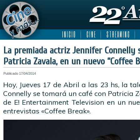
I N I C I O
C I N E
S T R E A M I N G
La premiada actriz Jennifer Connelly 
Patricia Zavala, en un nuevo “Coffee B
Publicado
17/04/2014
Hoy, Jueves 17 de Abril a las 23 hs, la tal
Connelly se tomará un café con Patricia Z
de E! Entertainment Television en un nue
entrevistas «Coffee Break».