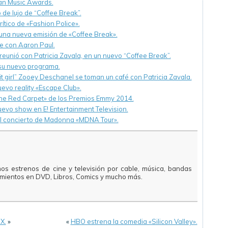
can Music Awards.
de lujo de “Coffee Break”.
rítico de «Fashion Police».
 una nueva emisión de «Coffee Break».
le con Aaron Paul.
reunió con Patricia Zavala, en un nuevo “Coffee Break”.
 su nuevo programa.
“it girl” Zooey Deschanel se toman un café con Patricia Zavala.
uevo reality «Escape Club».
 The Red Carpet» de los Premios Emmy 2014.
vo show en E! Entertainment Television.
 el concierto de Madonna «MDNA Tour».
mos estrenos de cine y televisión por cable, música, bandas
amientos en DVD, Libros, Comics y mucho más.
X.
»
«
HBO estrena la comedia «Silicon Valley».