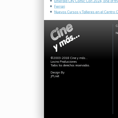
Emerald City Comic Con 2024, one of th
Ferrari
Nuevos Cursos y Talleres en el Centro Cu
C
N
©2003-2018 Cine y más...
Losino Producciones
Todos los derechos reservados.
Design By
JPLnet