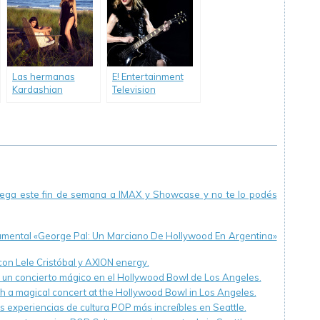
Patricia Zavala.
Las hermanas
E! Entertainment
Kardashian
Television
estrenan nuevo
transmite el
show en E!
concierto de
Entertainment
Madonna «MDNA
Television.
Tour».
llega este fin de semana a IMAX y Showcase y no te lo podés
cumental «George Pal: Un Marciano De Hollywood En Argentina»
 con Lele Cristóbal y AXION energy.
n un concierto mágico en el Hollywood Bowl de Los Angeles.
th a magical concert at the Hollywood Bowl in Los Angeles.
s experiencias de cultura POP más increíbles en Seattle.