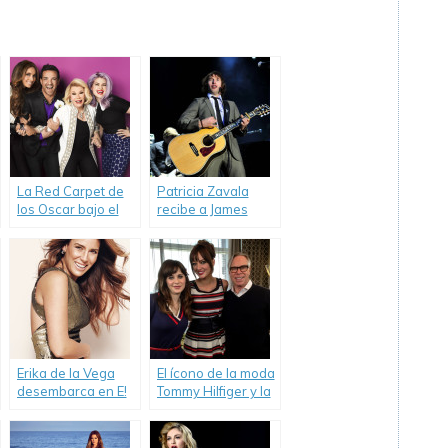
La Red Carpet de
Patricia Zavala
los Oscar bajo el
recibe a James
ojo crítico de
Blunt en una nueva
«Fashion Police».
emisión de «Coffee
Break».
Erika de la Vega
El ícono de la moda
desembarca en E!
Tommy Hilfiger y la
con su nuevo
“it girl” Zooey
programa.
Deschanel se
toman un café con