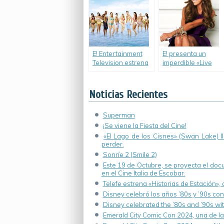
Break”.
E! Entertainment
E! presenta un
Television estrena
imperdible «Live
el nuevo reality
From The Red
«Escape Club».
Carpet» de los
Premios Emmy
Noticias Recientes
2014.
Superman
¡Se viene la Fiesta del Cine!
«El Lago de los Cisnes» (Swan Lake) 
perder.
Sonríe 2 (Smile 2)
Este 19 de Octubre, se proyecta el do
en el Cine Italia de Escobar.
Telefe estrena «Historias de Estación»,
Disney celebró los años ’80s y ’90s co
Disney celebrated the ’80s and ’90s wi
Emerald City Comic Con 2024, una de la