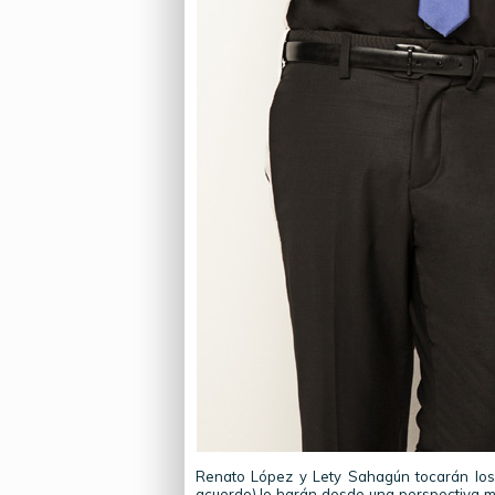
Renato López y Lety Sahagún tocarán los
acuerdo) lo harán desde una perspectiva má