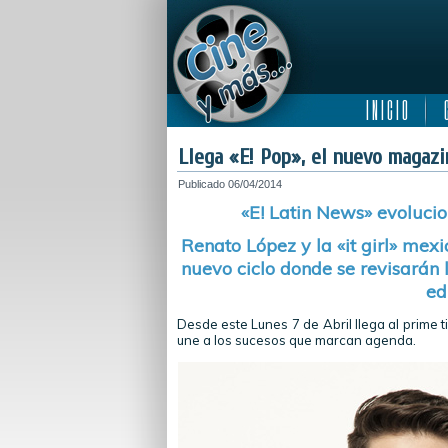
I N I C I O
C
Llega «E! Pop», el nuevo magazi
Publicado
06/04/2014
«E! Latin News» evolucio
Renato López y la «it girl» mex
nuevo ciclo donde se revisarán
ed
Desde este Lunes 7 de Abril llega al prime t
une a los sucesos que marcan agenda.