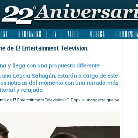
 I N E
S T R E A M I N G
T V
V I D E O
M U S I C A
L I B R O S/C O M
ne de E! Entertainment Television.
na y llega con una propuesta diferente
icana Leticia Sahagún, estarán a cargo de este
 las noticias del momento con una mirada más
itorial y relajada
ime de E! Entertainment Television «E! Pop», el magazine que se