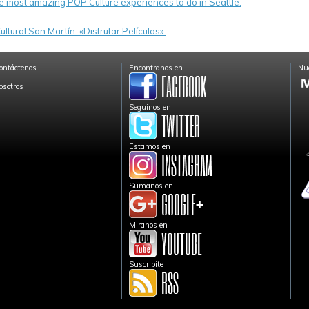
e most amazing POP Culture experiences to do in Seattle.
ltural San Martín: «Disfrutar Películas».
ontáctenos
Encontranos en
Nue
osotros
Seguinos en
Estamos en
Sumanos en
Miranos en
Suscribite