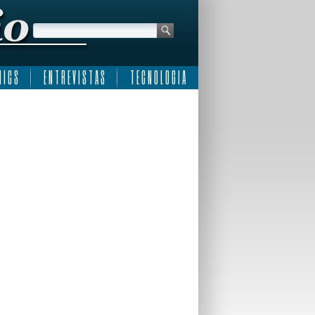
 I C S
E N T R E V I S T A S
T E C N O L O G I A