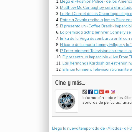
Llega el «Fashion Police» de los Ameri
Matthew Mc Conaughey será el invitado 
La Red Carpet de los Oscar bajo el ojo c
Patricia Zavala recibe a James Blunt en
E! presenta un «Coffee Break» imperdib
La premiada actriz Jennifer Connelly se 
Erika de la Vega desembarca en E! con
El ícono de la moda Tommy Hilfiger y la 
E! Entertainment Television estrena el n
E! presenta un imperdible «Live From
Las hermanas Kardashian estrenan nue
E! Entertainment Television transmite
Cine y más...
Información sobre los últi
sonoras de películas, lanz
Llega la nueva temporada de «Aliados» a FO