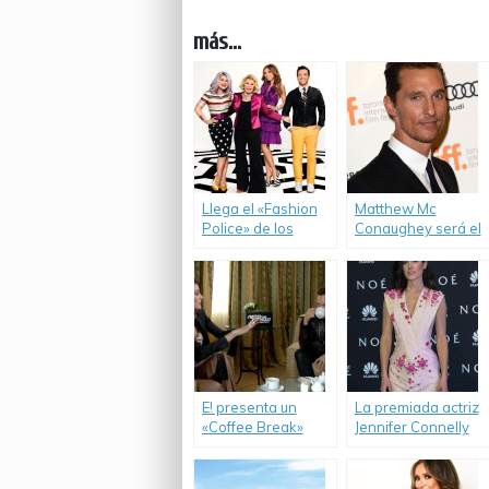
más...
Llega el «Fashion
Matthew Mc
Police» de los
Conaughey será el
American Music
invitado de lujo de
Awards.
“Coffee Break”.
E! presenta un
La premiada actriz
«Coffee Break»
Jennifer Connelly
imperdible con
se reunió con
Aaron Paul.
Patricia Zavala, en
un nuevo “Coffee