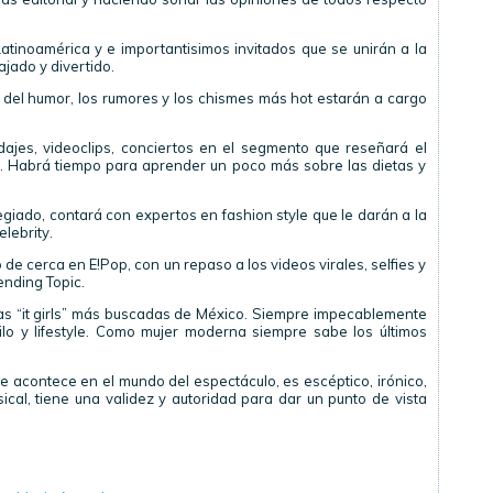
tinoamérica y e importantisimos invitados que se unirán a la
jado y divertido.
del humor, los rumores y los chismes más hot estarán a cargo
dajes, videoclips, conciertos en el segmento que reseñará el
. Habrá tiempo para aprender un poco más sobre las dietas y
egiado, contará con expertos en fashion style que le darán a la
elebrity.
o de cerca en E!Pop, con un repaso a los videos virales, selfies y
ending Topic.
as “it girls” más buscadas de México. Siempre impecablemente
ilo y lifestyle. Como mujer moderna siempre sabe los últimos
e acontece en el mundo del espectáculo, es escéptico, irónico,
ical, tiene una validez y autoridad para dar un punto de vista