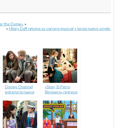
er the Dome».
»
«
Hilary Duff retoma su carrera musical y lanza nuevo single.
Disney Channel
«Stan, El Perro
estrena la nueva
Bloguero» regresa
serie «Wolfblood:
a Disney Channel
Familia Lobo».
con su segunda
temporada.