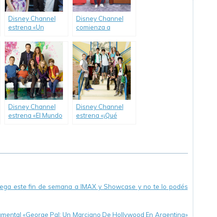
Disney Channel
Disney Channel
estrena «Un
comienza a
Chiflado
palpitar el mundial
Encantador».
con Phineas y
Ferb.
Disney Channel
Disney Channel
estrena «El Mundo
estrena «¡Qué
de Riley».
talento!».
llega este fin de semana a IMAX y Showcase y no te lo podés
cumental «George Pal: Un Marciano De Hollywood En Argentina»