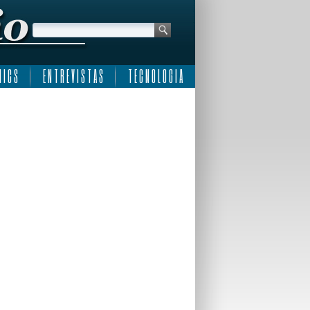
 I C S
E N T R E V I S T A S
T E C N O L O G I A