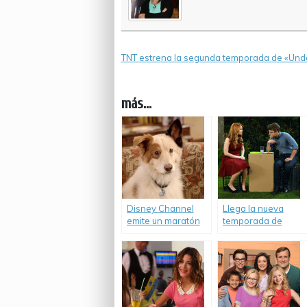
TNT estrena la segunda temporada de «Und
más...
Disney Channel
Llega la nueva
emite un maratón
temporada de
de «Stan, el perro
«Jessie» a Disney
bloguero».
Channel.