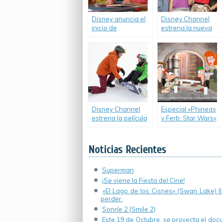
Disney anuncia el
Disney Channel
inicio de
estrena la nueva
producción de la
serie «Liv y
tercera temporada
Maddie».
de «Violetta».
Disney Channel
Especial «Phineas
estrena la película
y Ferb: Star Wars»
original «Cloud 9»,
y adelanto de «Star
protagonizada por
Wars Rebels».
Dove Cameron de
Noticias Recientes
la serie «Liv y
Maddie».
Superman
¡Se viene la Fiesta del Cine!
«El Lago de los Cisnes» (Swan Lake) 
perder.
Sonríe 2 (Smile 2)
Este 19 de Octubre, se proyecta el do