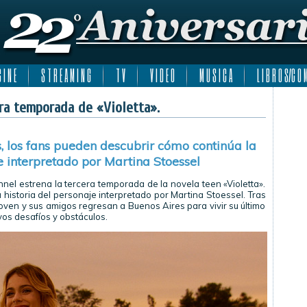
 I N E
S T R E A M I N G
T V
V I D E O
M U S I C A
L I B R O S/C O M
ra temporada de «Violetta».
s, los fans pueden descubrir cómo continúa la
e interpretado por Martina Stoessel
nnel estrena la tercera temporada de la novela teen «Violetta».
historia del personaje interpretado por Martina Stoessel. Tras
 joven y sus amigos regresan a Buenos Aires para vivir su último
os desafíos y obstáculos.