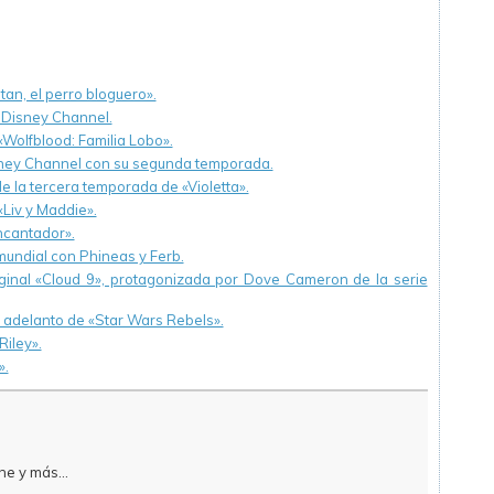
an, el perro bloguero».
 Disney Channel.
Wolfblood: Familia Lobo».
isney Channel con su segunda temporada.
e la tercera temporada de «Violetta».
Liv y Maddie».
ncantador».
mundial con Phineas y Ferb.
iginal «Cloud 9», protagonizada por Dove Cameron de la serie
y adelanto de «Star Wars Rebels».
iley».
».
e y más...