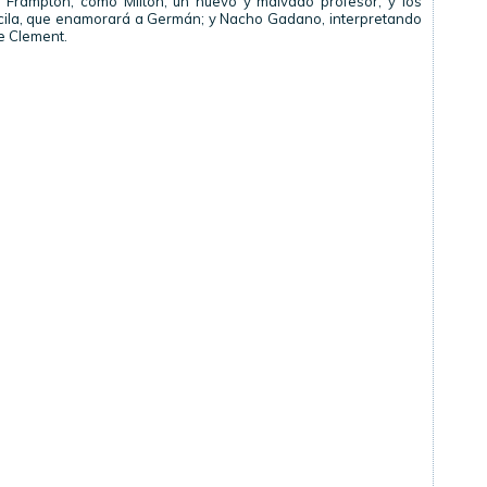
o Frampton, como Milton, un nuevo y malvado profesor; y los
riscila, que enamorará a Germán; y Nacho Gadano, interpretando
e Clement.