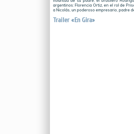
voluntad de su padre; el brasilero Rodrig
argentinos: Florencia Ortiz, en el rol de P
a Nicolás, un poderoso empresario, padre d
Trailer «En Gira»