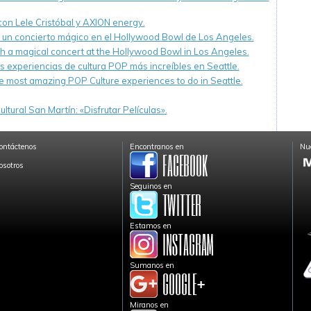
 con Lele Cristóbal y AXION energy.
n un concierto mágico en el Hollywood Bowl de Los Angeles.
th a magical concert at the Hollywood Bowl in Los Angeles.
s experiencias de cultura POP más increíbles en Seattle.
e most amazing POP Culture experiences to do in Seattle.
ltural San Martín: «Disfrutar Películas».
ontáctenos
Encontranos en
Nue
osotros
Seguinos en
Estamos en
Sumanos en
Miranos en