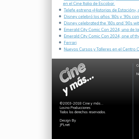
en el Cine Italia de Escobar.
Telefe estrena «Historias de Estación»,
Disney celebró los años ’80s y ’90s co
Disney celebrated the ’80s and ’90s wi
Emerald City Comic Con 2024, una de la
Emerald City Comic Con 2024, one of th
Ferrari
Nuevos Cursos y Talleres en el Centro Cu
C
N
©2003-2018 Cine y más...
Losino Producciones
Todos los derechos reservados.
Design By
JPLnet