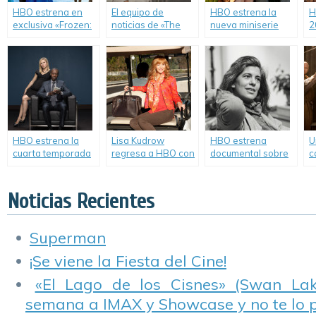
HBO estrena en
El equipo de
HBO estrena la
H
exclusiva «Frozen:
noticias de «The
nueva miniserie
2
Una Aventura
Newsroom» se
«Olive Kitteridge».
e
Congelada».
despide de la
n
pantalla de HBO.
o
«
r
y
HBO estrena la
Lisa Kudrow
HBO estrena
U
cuarta temporada
regresa a HBO con
documental sobre
c
de «House of Lies».
la segunda
la vida de la
q
temporada de «The
destacada
d
Comeback».
intelectual Susan
T
Noticias Recientes
Sontag.
Superman
¡Se viene la Fiesta del Cine!
«El Lago de los Cisnes» (Swan Lake
semana a IMAX y Showcase y no te lo 