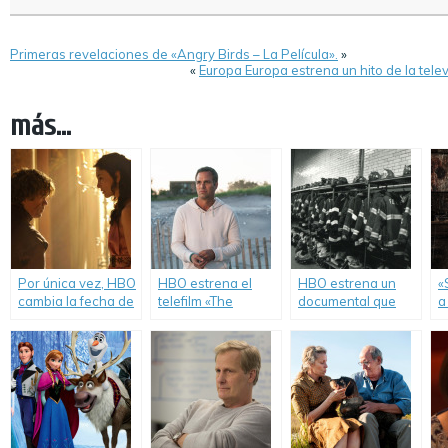
Primeras revelaciones de «Angry Birds – La Película».
»
«
Europa Europa estrena un hito de la telev
más...
Por única vez, HBO
HBO estrena el
HBO estrena un
«
cambia la fecha de
telefilm «The
documental que
a
estreno del
Normal Heart».
muestra las vidas
s
próximo episodio
de los bomberos
t
de «Game of
de Nueva York.
Thrones».