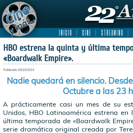
I N I C I O
C I N E
S T R E A M I N G
HBO estrena la quinta y última temp
«Boardwalk Empire».
Publicado
04/10/2014
Nadie quedará en silencio. Desde
Octubre a las 23 h
A prácticamente casi un mes de su est
Unidos, HBO Latinoamérica estrena en l
última temporada de «Boardwalk Empire
serie dramática original creada por Ter