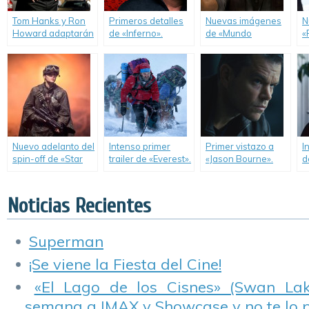
Tom Hanks y Ron
Primeros detalles
Nuevas imágenes
N
Howard adaptarán
de «Inferno».
de «Mundo
«
“Inferno”, la más
Jurásico» + Clip
H
reciente novela de
«Bienvenidos al
W
Dan Brown.
Parque».
Nuevo adelanto del
Intenso primer
Primer vistazo a
I
spin-off de «Star
trailer de «Everest».
«Jason Bourne».
d
Wars».
l
N
Noticias Recientes
Superman
¡Se viene la Fiesta del Cine!
«El Lago de los Cisnes» (Swan Lake
semana a IMAX y Showcase y no te lo 