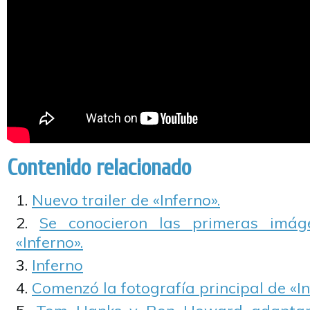
Contenido relacionado
Nuevo trailer de «Inferno».
Se conocieron las primeras imág
«Inferno».
Inferno
Comenzó la fotografía principal de «In