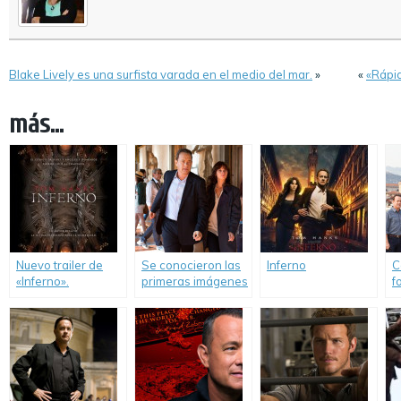
Blake Lively es una surfista varada en el medio del mar.
»
«
«Rápid
más...
Nuevo trailer de
Se conocieron las
Inferno
C
«Inferno».
primeras imágenes
f
del rodaje de
d
«Inferno».