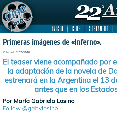
I N I C I O
C I N E
S T R E A M I N G
Primeras imágenes de «Inferno».
Publicado
11/05/2016
El teaser viene acompañado por el
la adaptación de la novela de D
estrenará en la Argentina el 13 d
antes que en los Estado
Por María Gabriela Losino
Follow @gabylosino