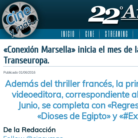
I N I C I O
C I N E
S T R E A M I N G
«Conexión Marsella» inicia el mes de 
Transeuropa.
Publicado
01/06/2016
Además del thriller francés, la pr
videoeditora, correspondiente a
Junio, se completa con «Regres
«Dioses de Egipto» y «#E
De la Redacción