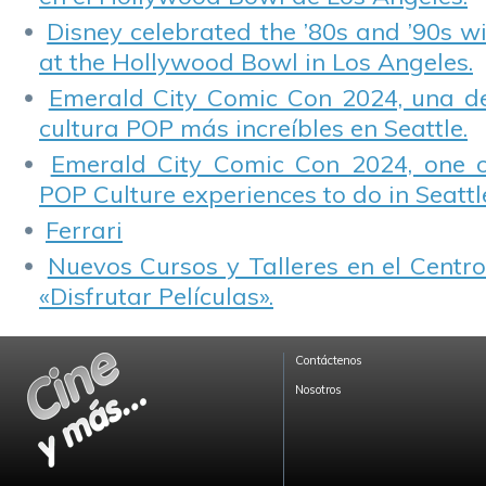
Disney celebrated the ’80s and ’90s w
at the Hollywood Bowl in Los Angeles.
Emerald City Comic Con 2024, una de
cultura POP más increíbles en Seattle.
Emerald City Comic Con 2024, one 
POP Culture experiences to do in Seattl
Ferrari
Nuevos Cursos y Talleres en el Centro
«Disfrutar Películas».
Contáctenos
Nosotros