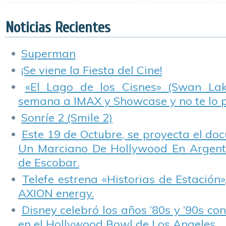
inician Abril en
películas animadas
en DVD.
O
SBP Worldwide.
del universo DC.
J
W
Noticias Recientes
Superman
¡Se viene la Fiesta del Cine!
«El Lago de los Cisnes» (Swan Lake
semana a IMAX y Showcase y no te lo 
Sonríe 2 (Smile 2)
Este 19 de Octubre, se proyecta el do
Un Marciano De Hollywood En Argentin
de Escobar.
Telefe estrena «Historias de Estación»
AXION energy.
Disney celebró los años ’80s y ’90s co
en el Hollywood Bowl de Los Angeles.