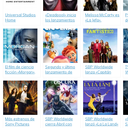
Universal Studios
«Deadpool» inicia
Melissa McCarty es
P
Home
los lanzamientos
«La Jefa».
d
Entertainment
de Agosto en SBP
S
vuelve a tener
Worldwide.
distribución en
Argentina.
El film de ciencia
Segundo y último
SBP Worldwide
T
ficción «Morgan»,
lanzamiento de
lanza «Capitán
W
llega directo a
Enero en SBP
Fantástico» en
M
video.
Worldwide.
DVD.
l
S
Más estrenos de
SBP Worldwide
SBP Worldwide
«
Sony Pictures
cierra Abril con
lanzó «La La Land»
S