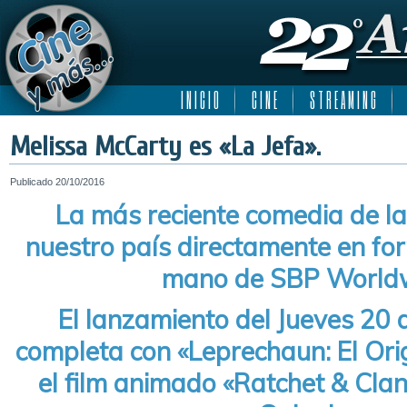
I N I C I O
C I N E
S T R E A M I N G
Melissa McCarty es «La Jefa».
Publicado
20/10/2016
La más reciente comedia de la 
nuestro país directamente en f
mano de SBP World
El lanzamiento del Jueves 20 
completa con «Leprechaun: El Ori
el film animado «Ratchet & Clan