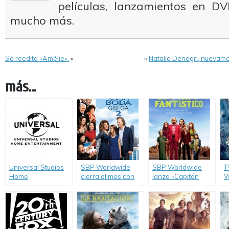
películas, lanzamientos en DV
mucho más.
Se reedita «Amélie».
»
«
Natalia Denegri, nuevam
más...
Universal Studios
SBP Worldwide
SBP Worldwide
T
Home
cierra el mes con
lanza «Capitán
W
Entertainment
segundas entregas
Fantástico» en
M
vuelve a tener
de «Mi Gran Boda
DVD.
l
distribución en
Griega» y «Buenos
S
Argentina.
Vecinos».