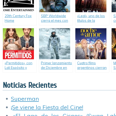
20th Century Fox
SBP Worldwide
«Leal», uno de los
S
Home
cierra el mes con
títulos de la
c
Entertainment será
DVD’s de Universal
segunda salida de
c
distribuída por SBP
Studios Home
Agosto en
U
Worlwide.
Entertainment.
Transeuropa.
«Permitidos», con
Primer lanzamiento
Cuatro films
M
Lali Espósito y
de Diciembre en
argentinos cierran
S
Martín Piroyansky,
SBP y TVE.
Febrero en SBP
i
ya disponible en
Worldwide.
S
DVD.
Noticias Recientes
Superman
¡Se viene la Fiesta del Cine!
«El Lago de los Cisnes» (Swan Lake