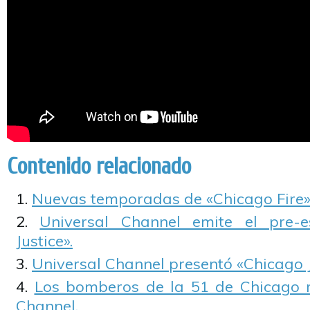
Contenido relacionado
Nuevas temporadas de «Chicago Fire» 
Universal Channel emite el pre-
Justice».
Universal Channel presentó «Chicago J
Los bomberos de la 51 de Chicago r
Channel.