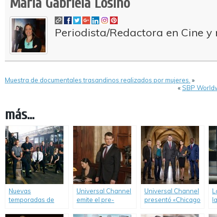
María Gabriela Losino
Periodista/Redactora en Cine y 
Muestra de documentales trasandinos realizados por mujeres.
»
«
SBP Worldw
más...
Nuevas
Universal Channel
Universal Channel
L
temporadas de
emite el pre-
presentó «Chicago
l
«Chicago Fire» y
estreno de
Justice».
r