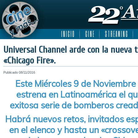
I N I C I O
C I N E
S T R E A M I N G
Universal Channel arde con la nueva
«Chicago Fire».
Publicado
08/11/2016
Este Miércoles 9 de Noviembre 
estrena en Latinoamérica el qui
exitosa serie de bomberos cread
Habrá nuevos retos, invitados es
en el elenco y hasta un «crosso